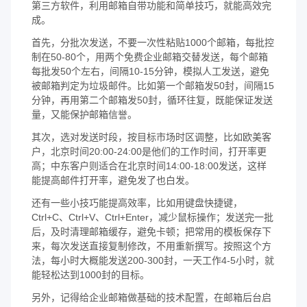
第三方软件，利用邮箱自带功能和简单技巧，就能高效完
成。
首先，分批次发送，不要一次性粘贴1000个邮箱，每批控
制在50-80个，用两个免费企业邮箱交替发送，每个邮箱
每批发50个左右，间隔10-15分钟，模拟人工发送，避免
被邮箱判定为垃圾邮件。比如第一个邮箱发50封，间隔15
分钟，再用第二个邮箱发50封，循环往复，既能保证发送
量，又能保护邮箱信誉。
其次，选对发送时段，按目标市场时区调整，比如欧美客
户，北京时间20:00-24:00是他们的工作时间，打开率更
高；中东客户则适合在北京时间14:00-18:00发送，这样
能提高邮件打开率，避免发了也白发。
还有一些小技巧能提高效率，比如用键盘快捷键，
Ctrl+C、Ctrl+V、Ctrl+Enter，减少鼠标操作；发送完一批
后，及时清理邮箱缓存，避免卡顿；把常用的模板保存下
来，每次发送直接复制修改，不用重新撰写。按照这个方
法，每小时大概能发送200-300封，一天工作4-5小时，就
能轻松达到1000封的目标。
另外，记得给企业邮箱做基础的技术配置，在邮箱后台启