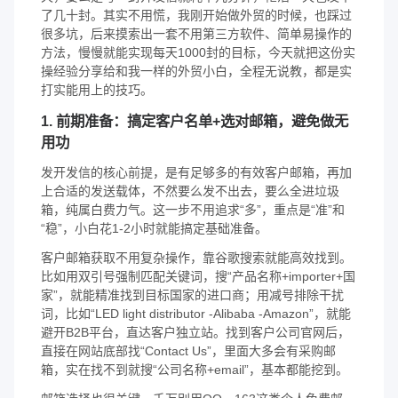
了几十封。其实不用慌，我刚开始做外贸的时候，也踩过
很多坑，后来摸索出一套不用第三方软件、简单易操作的
方法，慢慢就能实现每天1000封的目标，今天就把这份实
操经验分享给和我一样的外贸小白，全程无说教，都是实
打实能用上的技巧。
1. 前期准备：搞定客户名单+选对邮箱，避免做无
用功
发开发信的核心前提，是有足够多的有效客户邮箱，再加
上合适的发送载体，不然要么发不出去，要么全进垃圾
箱，纯属白费力气。这一步不用追求“多”，重点是“准”和
“稳”，小白花1-2小时就能搞定基础准备。
客户邮箱获取不用复杂操作，靠谷歌搜索就能高效找到。
比如用双引号强制匹配关键词，搜“产品名称+importer+国
家”，就能精准找到目标国家的进口商；用减号排除干扰
词，比如“LED light distributor -Alibaba -Amazon”，就能
避开B2B平台，直达客户独立站。找到客户公司官网后，
直接在网站底部找“Contact Us”，里面大多会有采购邮
箱，实在找不到就搜“公司名称+email”，基本都能挖到。