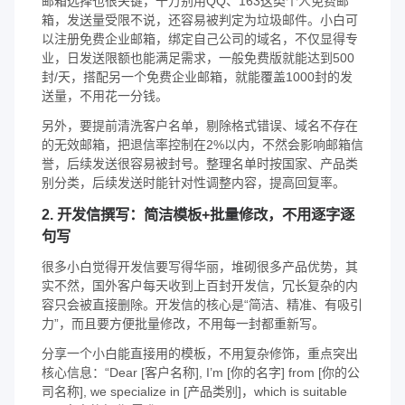
邮箱选择也很关键，千万别用QQ、163这类个人免费邮
箱，发送量受限不说，还容易被判定为垃圾邮件。小白可
以注册免费企业邮箱，绑定自己公司的域名，不仅显得专
业，日发送限额也能满足需求，一般免费版就能达到500
封/天，搭配另一个免费企业邮箱，就能覆盖1000封的发
送量，不用花一分钱。
另外，要提前清洗客户名单，剔除格式错误、域名不存在
的无效邮箱，把退信率控制在2%以内，不然会影响邮箱信
誉，后续发送很容易被封号。整理名单时按国家、产品类
别分类，后续发送时能针对性调整内容，提高回复率。
2. 开发信撰写：简洁模板+批量修改，不用逐字逐
句写
很多小白觉得开发信要写得华丽，堆砌很多产品优势，其
实不然，国外客户每天收到上百封开发信，冗长复杂的内
容只会被直接删除。开发信的核心是“简洁、精准、有吸引
力”，而且要方便批量修改，不用每一封都重新写。
分享一个小白能直接用的模板，不用复杂修饰，重点突出
核心信息：“Dear [客户名称], I’m [你的名字] from [你的公
司名称], we specialize in [产品类别]，which is suitable