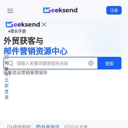
注册
增长手册
首
外贸获客与
页
立
WhatsApp
邮件营销资源中心
New
产
企业号
即
已
品
有
搜索
注
产
功
账
品
获客
验证
营销
管理
留存
能
册
号？
资
价
立
源
格
即
中
登
录
心
使用教程
外贸资讯
行业方案