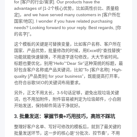
for [客户的行业/需求]. Our products have the
advantages of [1-2个核心优势，比如高性价比、质量稳
定]，and we have served many customers in [客户所在
国家/地区]. I wonder if you have related purchasing
needs? Looking forward to your reply. Best regards, [你
的名字]”。
这个模板的关键是可替换变量，比如客户名称、客户所在
国家、产品优势，批量修改的时候，用Excel的“查找替换”
功能就能快速替换，不用逐字逐句修改，大大节省时间。
标题也要优化，别用“Hello”“Dear Sir”这种笼统的标题，最
好包含客户名称或产品关键词，比如“To [客户名称]: High-
quality [产品类别] for your business”，既能提高打开率，
也符合谷歌SEO的关键词布局要求。
另外，正文不用太长，3-5句话足够，避免出现垃圾关键
词，也不用加附件，附件容易被判定为垃圾邮件，小白刚
开始发送，保持邮件简洁干净就好。
3. 批量发送：掌握节奏+巧用技巧，高效不踩坑
整理好客户名单、写好可修改的模板后，就到了最关键的
批量发送环节，这一步的核心是“分批次、控节奏”，不用