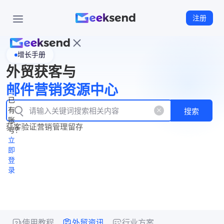
注册
增长手册
首
外贸获客与
页
立
WhatsApp
邮件营销资源中心
New
产
企业号
即
已
品
有
搜索
注
产
功
账
品
获客
验证
营销
管理
留存
能
册
号？
资
价
立
源
格
即
中
登
录
心
使用教程
外贸资讯
行业方案