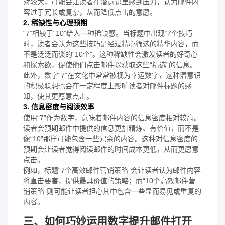
对较大，可能会让读者在潜意识里感到压力，认为邮件内
容过于冗长或复杂，从而降低点击的意愿。
2. 稀缺性与心理预期
“7”相较于“10”给人一种稀缺感。当标题中出现“7个技巧”
时，读者会认为这些技巧是经过精心筛选的精华内容，而
不是泛泛而谈的“10个”。这种稀缺性会激发读者的好奇心
和探索欲，促使他们点击邮件以获取这些“精选”的信息。
此外，数字“7”在文化中常常被视为幸运数字，这种潜意识
的积极联想也会在一定程度上影响读者对邮件标题的感
知，使其更愿意点击。
3. 信息密度与阅读效率
使用“7”作为数字，意味着邮件内容的信息密度相对较高。
读者会预期邮件中提供的信息更加精炼、有价值，而不是
像“10”那样可能包含一些冗余的内容。这种对信息密度的
预期会让读者觉得阅读邮件的时间成本更低，从而更愿意
点击。
例如，标题“7个高效邮件营销策略”会让读者认为邮件内容
将直击要害，提供最具价值的策略；而“10个高效邮件营
销策略”则可能让读者担心其中包含一些显而易见或重复的
内容。
三、如何巧妙运用数字提升邮件打开