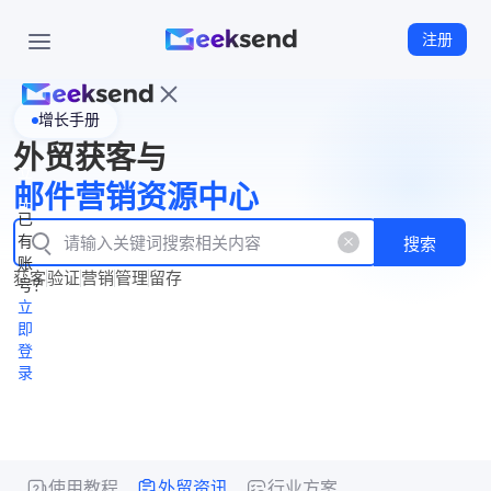
注册
增长手册
首
外贸获客与
页
立
WhatsApp
邮件营销资源中心
New
产
企业号
即
已
品
有
搜索
注
产
功
账
品
获客
验证
营销
管理
留存
能
册
号？
资
价
立
源
格
即
中
登
录
心
使用教程
外贸资讯
行业方案