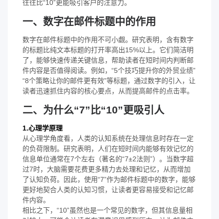
往往比“10”更能吸引客户的注意力。
一、数字在邮件标题中的作用
数字在邮件标题中的作用不可小觑。研究表明，含有数字
的标题比纯文本标题的打开率高出15%以上。它们简洁明
了，能够快速传递关键信息，帮助读者在短时间内判断邮
件内容是否值得阅读。例如，“5个技巧提升你的外贸业绩”
“8个策略让你的邮件更有效”等标题，通过数字的引入，让
读者迅速抓住内容的核心要点，从而提高邮件的点击率。
二、为什么“7”比“10”更吸引人
1.心理学原理
从心理学角度看，人类的认知系统在处理信息时存在一定
的负荷限制。研究表明，人们在短时间内能够有效记忆的
信息单位通常在7个左右（著名的“7±2法则”）。当数字超
过7时，大脑需要花费更多精力去处理和记忆，从而增加
了认知负荷。因此，使用“7”作为邮件标题中的数字，能够
更好地契合人类的认知习惯，让读者更容易接受和记忆邮
件内容。
相比之下，“10”虽然也是一个常见的数字，但其信息量相