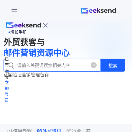
增长手册
首
外贸获客与
页
立
WhatsApp
邮件营销资源中心
New
产
企业号
即
已
品
有
搜索
注
产
功
账
品
获客
验证
营销
管理
留存
能
册
号？
资
价
立
源
格
即
中
登
录
心
使用教程
外贸资讯
行业方案