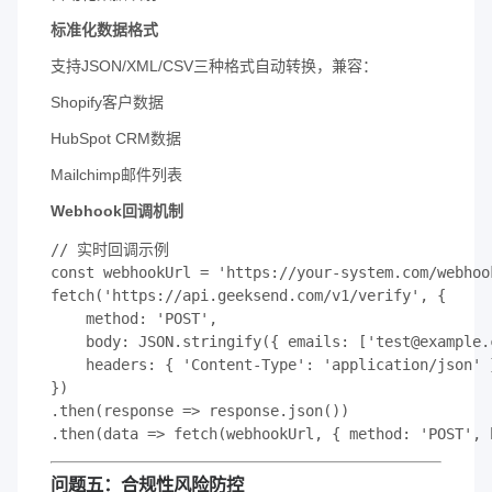
​标准化数据格式​
支持JSON/XML/CSV三种格式自动转换，兼容：
Shopify客户数据
HubSpot CRM数据
Mailchimp邮件列表
​Webhook回调机制​
// 实时回调示例

const webhookUrl = 'https://your-system.com/webhook
fetch('https://api.geeksend.com/v1/verify', {

    method: 'POST',

    body: JSON.stringify({ emails: ['test@example.c
    headers: { 'Content-Type': 'application/json' }
})

.then(response => response.json())

.then(data => fetch(webhookUrl, { method: 'POST', 
​问题五：合规性风险防控​