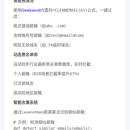
​智能预清洗​
使用
Geeksend
内置的
=CLEANEMAIL(A1)
公式，一键过
滤：
格式错误邮箱（如
abc..com
）
含特殊符号邮箱（如
test@email#com
）
明显无效域名（如
.tk
临时域名）
​动态黑名单库​
自动同步行业最新黑名单数据库，实时拦截：
个人邮箱（B2B场景拦截率提升47%）
已注销域名
高风险地区邮箱
​智能去重系统​
通过Levenshtein距离算法识别相似邮箱：
# 示例：检测相似邮箱

def detect_similar_emails(emails):
