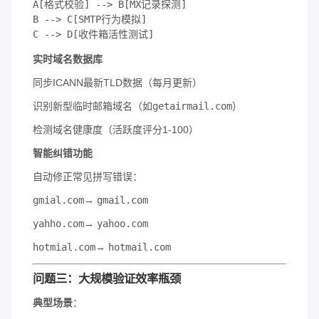
A[格式校验] --> B[MX记录探测]

B --> C[SMTP行为模拟]

C --> D[收件箱活性测试]
​实时域名数据库​
同步ICANN最新TLD数据（每月更新）
识别新型临时邮箱域名（如
getairmail.com
）
检测域名健康度（活跃度评分1-100）
​智能纠错功能​
自动修正常见拼写错误：
gmial.com
→
gmail.com
yahho.com
→
yahoo.com
hotmial.com
→
hotmail.com
​问题三：大规模验证效率瓶颈​
​典型场景​
​：