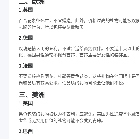
二、欧洲​
1.英国
百合花象征死亡，不宜赠送。此外，价格过高的礼物可能被误
礼貌的行为，所以包装要尽量精美。​
2.德国
玫瑰是情人间的专利，不适合送给商务伙伴。不要送十支以上的
似，德国男性通常不佩戴首饰，首饰主要是女性的装饰品。​
3.法国
不要送核桃及菊花、杜鹃等黄色花类，这些礼物在他们眼中是
尚和品质有较高要求，低品质的礼物可能会让他们不悦。​
三、美洲​
1.美国
黑色包装的礼物被认为不吉利，应避免。美国男性通常不佩戴
奢华或无实用价值的礼物可能不会受到青睐。
2.巴西