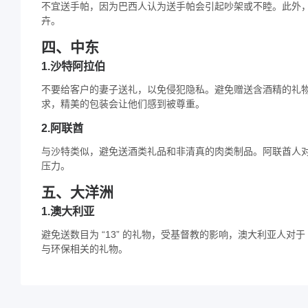
不宜送手帕，因为巴西人认为送手帕会引起吵架或不睦。此外
卉。​
四、中东​
1.沙特阿拉伯
不要给客户的妻子送礼，以免侵犯隐私。避免赠送含酒精的礼
求，精美的包装会让他们感到被尊重。​
2.阿联酋
与沙特类似，避免送酒类礼品和非清真的肉类制品。阿联酋人
压力。​
五、大洋洲​
1.澳大利亚
避免送数目为 “13” 的礼物，受基督教的影响，澳大利亚人对于
与环保相关的礼物。