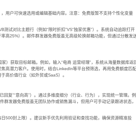
），用户可快速选用或编辑基础内容。注意：免费版暂不支持个性化变量
/B测试对比主题行（例如“限时折扣”VS“独家优惠”）。系统自动追踪打开
率高25%）。邮件群发器免费版虽无高级轮换邮箱功能，但通过分散发
家）获取目标邮箱。例如，输入“电商 运营经理”，系统从海量数据库返
高潜力客户。使用时，结合LinkedIn等平台预筛选，再用免费额度匹
于高价值行业（如外贸或SaaS）。
已回复”“意向高”）。通过多维度细分（行业、行为），实现统一管理。例
邮件群发器免费版虽无团队协作或销售漏斗，但用户可手动记录跟进状态，
日500封上限）。建议新手优先利用验证和查找功能，确保资源精准投