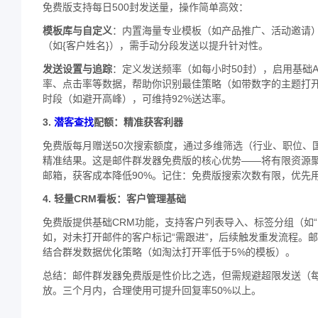
免费版支持每日500封发送量，操作简单高效：
​模板库与自定义​
​：内置海量专业模板（如产品推广、活动邀请
（如{客户姓名}），需手动分段发送以提升针对性。
​发送设置与追踪​
​：定义发送频率（如每小时50封），启用基础A
率、点击率等数据，帮助你识别最佳策略（如带数字的主题打开
时段（如避开高峰），可维持92%送达率。
​3.
潜客查找
配额：精准获客利器​
免费版每月赠送50次搜索额度，通过多维筛选（行业、职位、国
精准结果。这是邮件群发器免费版的核心优势——将有限资源聚焦
邮箱，获客成本降低90%。记住：免费版搜索次数有限，优先用
​4. 轻量CRM看板：客户管理基础​
免费版提供基础CRM功能，支持客户列表导入、标签分组（如“
如，对未打开邮件的客户标记“需跟进”，后续触发重发流程。
结合群发数据优化策略（如淘汰打开率低于5%的模板）。
总结：邮件群发器免费版是性价比之选，但需规避超限发送（每
放。三个月内，合理使用可提升回复率50%以上。