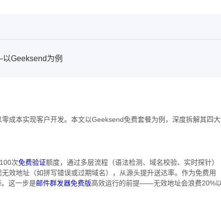
eeksend为例​
零成本实现客户开发。本文以Geeksend免费套餐为例，深度拆解其四大
100次
免费验证
额度，通过多层流程（语法检测、域名校验、实时探针）
滤无效地址（如拼写错误或过期域名），从源头提升送达率。作为免费用
降。这一步是
邮件群发器免费版
高效运行的前提——无效地址会浪费20%