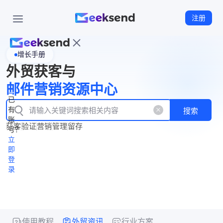
注册
增长手册
首
外贸获客与
页
立
WhatsApp
邮件营销资源中心
New
产
企业号
即
已
品
有
搜索
注
产
功
账
品
获客
验证
营销
管理
留存
能
册
号？
资
价
立
源
格
即
中
登
录
心
使用教程
外贸资讯
行业方案