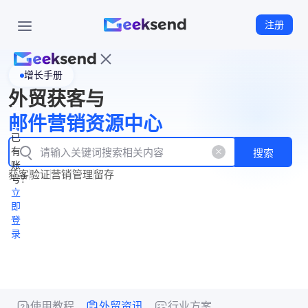
注册
增长手册
首
外贸获客与
页
立
WhatsApp
邮件营销资源中心
New
产
企业号
即
已
品
有
搜索
注
产
功
账
品
获客
验证
营销
管理
留存
能
册
号？
资
价
立
源
格
即
中
登
录
心
使用教程
外贸资讯
行业方案