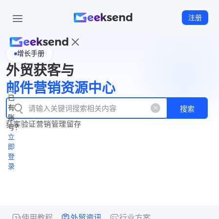
注册
增长手册
首
外贸获客与
页
立
WhatsApp
邮件营销资源中心
New
产
企业号
即
已
品
有
搜索
注
产
功
账
品
获客
验证
营销
管理
留存
能
册
号？
资
价
立
源
格
即
中
登
录
心
使用教程
外贸资讯
行业方案