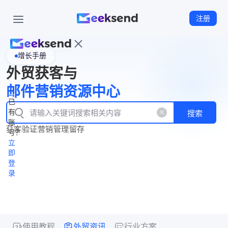
注册
增长手册
首
外贸获客与
页
立
WhatsApp
邮件营销资源中心
New
产
企业号
即
已
品
有
搜索
注
产
功
账
品
获客
验证
营销
管理
留存
能
册
号？
资
价
立
源
格
即
中
登
录
心
使用教程
外贸资讯
行业方案