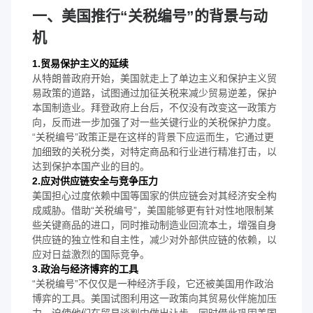
一、美国推行“关税编号”的背景与动
机
1.贸易保护主义的延续
从特朗普政府开始，美国就走上了单边主义和保护主义贸
易政策的道路，试图通过加征关税来减少贸易逆差，保护
本国制造业。拜登政府上台后，不仅没有改变这一政策方
向，反而进一步加强了对一些关键行业的关税保护力度。
“关税编号”政策正是在这样的背景下应运而生，它通过更
加细致的关税分类，对特定商品和行业进行精准打击，以
达到保护本国产业的目的。
2.应对供应链安全与竞争压力
美国担心过度依赖中国等国家的供应链会对其经济安全构
成威胁。借助“关税编号”，美国能够更有针对性地限制某
些关键商品的进口，同时推动制造业回流本土，增强自身
供应链的独立性和自主性，减少对外部供应链的依赖，以
应对日益激烈的国际竞争。
3.政治与经济博弈的工具
“关税编号”不仅仅是一种经济手段，它还被美国用作政治
博弈的工具。美国试图利用这一政策向其贸易伙伴施加压
力，迫使他们在贸易谈判中做出让步，同时借此巩固美国