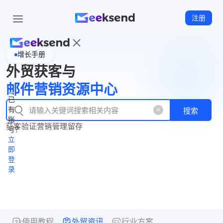
注册
增长手册
首
外贸获客与
页
立
WhatsApp
邮件营销资源中心
New
产
企业号
即
已
品
有
搜索
注
产
功
账
品
获客
验证
营销
管理
留存
能
册
号？
资
价
立
源
格
即
中
登
录
心
使用教程
外贸资讯
行业方案