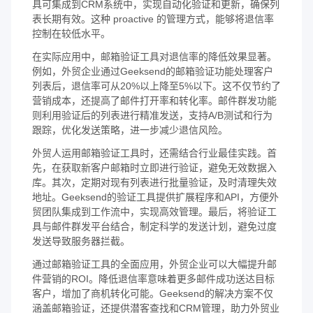
具可集成到CRM系统中，实现自动化验证和更新，确保列
表长期有效。这种 proactive 的管理方式，能够将退信率
控制在较低水平。
在实际应用中，邮箱验证工具对退信率的降低效果显著。
例如，外贸企业通过Geeksend的邮箱验证功能处理客户
列表后，退信率可从20%以上降至5%以下。这不仅节约了
营销成本，还提高了邮件打开率和转化率。邮件群发功能
则利用验证后的列表进行精准发送，支持A/B测试和行为
跟踪，优化发送策略，进一步减少退信风险。
外贸人运用邮箱验证工具时，还需结合行业最佳实践。首
先，在获取新客户邮箱时立即进行验证，避免无效数据入
库。其次，定期对现有列表进行批量验证，及时清理失效
地址。Geeksend的验证工具提供扩展程序和API，方便外
贸团队集成到工作流中，实现高效管理。最后，将验证工
具与邮件群发平台结合，制定科学的发送计划，避免过度
发送导致服务器拦截。
通过邮箱验证工具的全面应用，外贸企业可以大幅提升邮
件营销的ROI。降低退信率意味着更多邮件成功送达目标
客户，增加了商机转化可能。Geeksend的解决方案不仅
涵盖邮箱验证，还提供潜客查找和CRM管理，助力外贸业