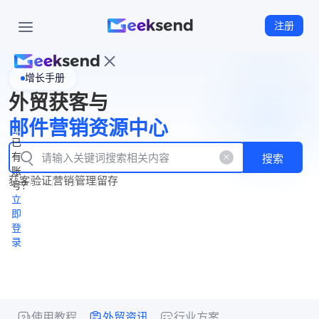
注册
增长手册
首
外贸获客与
页
立
WhatsApp
邮件营销资源中心
New
产
企业号
即
已
品
有
搜索
注
产
功
账
品
获客
验证
营销
管理
留存
能
册
号？
资
价
立
源
格
即
中
登
录
心
使用教程
外贸资讯
行业方案