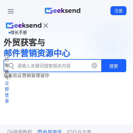
注册
增长手册
首
外贸获客与
页
立
WhatsApp
邮件营销资源中心
New
产
企业号
即
已
品
有
搜索
注
产
功
账
品
获客
验证
营销
管理
留存
能
册
号？
资
价
立
源
格
即
中
登
录
心
使用教程
外贸资讯
行业方案