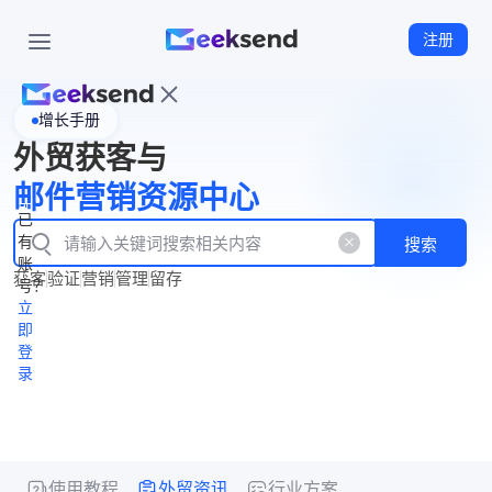
注册
增长手册
首
外贸获客与
页
立
WhatsApp
邮件营销资源中心
New
产
企业号
即
已
品
有
搜索
注
产
功
账
品
获客
验证
营销
管理
留存
能
册
号？
资
价
立
源
格
即
中
登
录
心
使用教程
外贸资讯
行业方案