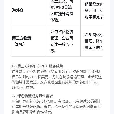
本土发货，可
销量稳定的爆
实现
1-3日达
，
海外仓
品，用于提升复
大幅提升消费
购率和竞争力。
体验。
外包整体物流
希望简化供应链
第三方物流
管理，企业可
管理、降低自营
（3PL）
专注于核心业
复杂度的企业。
务。
1、第三方物流（3PL）服务成熟
许多欧美企业将物流外包给专业公司。欧洲的3PL市场规
模已达到约
2100亿美元
，尤其在跨境运输管理、仓储配送
等领域非常发达。这意味着企业有成熟的外部伙伴可选，
以优化供应链。
2、绿色物流成为显性需求
环保压力正转化为市场规则。在欧洲，已有超过
50万辆
电
动车用于终端配送。未来，合作伙伴的环保表现可能直接
影响品牌形象和合作机会。