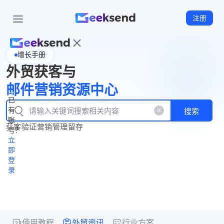
注册
增长手册
首
外贸获客与
页
立
WhatsApp
邮件营销资源中心
New
产
企业号
即
已
品
有
搜索
注
产
功
账
品
获客
验证
营销
管理
留存
能
册
号？
资
价
立
源
格
即
中
登
录
心
使用教程
外贸资讯
行业方案