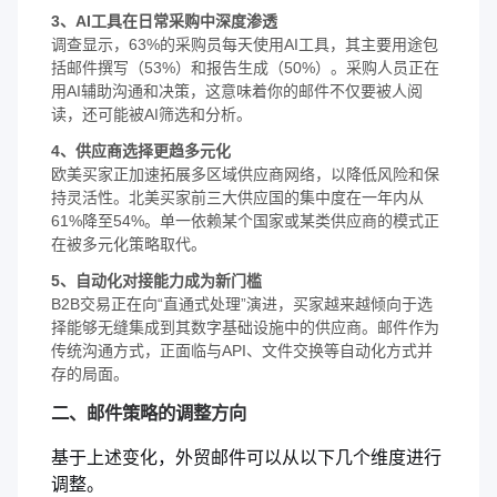
3、AI工具在日常采购中深度渗透
调查显示，63%的采购员每天使用AI工具，其主要用途包
括邮件撰写（53%）和报告生成（50%）。采购人员正在
用AI辅助沟通和决策，这意味着你的邮件不仅要被人阅
读，还可能被AI筛选和分析。
4、供应商选择更趋多元化
欧美买家正加速拓展多区域供应商网络，以降低风险和保
持灵活性。北美买家前三大供应国的集中度在一年内从
61%降至54%。单一依赖某个国家或某类供应商的模式正
在被多元化策略取代。
5、自动化对接能力成为新门槛
B2B交易正在向“直通式处理”演进，买家越来越倾向于选
择能够无缝集成到其数字基础设施中的供应商。邮件作为
传统沟通方式，正面临与API、文件交换等自动化方式并
存的局面。
二、邮件策略的调整方向
基于上述变化，外贸邮件可以从以下几个维度进行
调整。