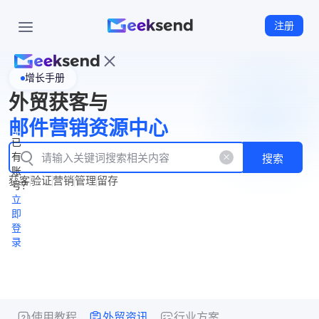
注册
增长手册
首
外贸获客与
页
立
WhatsApp
邮件营销资源中心
New
产
企业号
即
已
品
有
搜索
注
产
功
账
品
获客
验证
营销
管理
留存
能
册
号？
资
价
立
源
格
即
中
登
录
心
使用教程
外贸资讯
行业方案