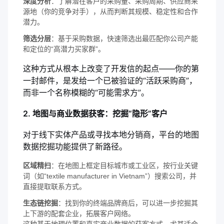
深度分析
：了解潜在客户的采购量、采购周期、供应商来
源地（你的竞争对手），从而判断其规模、稳定性和合作
潜力。
筛选分层
：基于采购数据，快速筛选出最匹配你公司产能
和定位的“高潜力买家群”。
这种方式从根本上改变了开发信的起点——你的第
一封邮件，是发给一个已被验证的“活跃采购商”，
而非一个名称模糊的“可能需求方”。
2. 地图与商业数据获客：挖掘“隐形”客户
对于线下实体产品或寻找本地分销商，平台的地图
数据挖掘功能提供了新路径。
区域精扫
：在地图上框定目标城市或工业区，按行业关键
词（如“textile manufacturer in Vietnam”）搜索公司，并
直接提取联系方式。
生态链挖掘
：找到你的终端品牌商后，可以进一步挖掘其
上下游的配套企业，拓展客户网络。