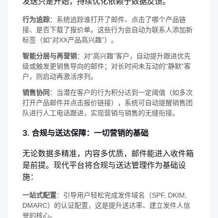
发送只是开始，持续优化依赖于数据反馈。
行为追踪
：系统追踪谁打开了邮件、点击了哪个产品链
接、是否下载了报价单。这些行为会自动为联系人添加新
标签（如“对XX产品高兴趣”）。
智能分层与再营销
：对“高兴趣”客户，自动提升跟进优先
级或触发更销售导向的邮件；对长时间未互动的“静默”客
户，则启动再激活序列。
销售协同
：当潜在客户的行为积分达到一定阈值（如多次
打开产品邮件并点击报价链接），系统可自动提醒销售团
队进行人工电话跟进，实现营销与销售的无缝衔接。
3. 合规与送达保障：一切营销的基础
无论数据多精准，内容多优质，邮件能进入收件箱
是前提。现代平台将合规与送达管理作为基础设
施：
一站式配置
：引导用户轻松完成发件域名（SPF, DKIM,
DMARC）的认证配置，这是提升送达率、建立发件人信
誉的核心。