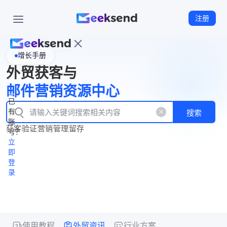
注册
增长手册
首
外贸获客与
页
立
WhatsApp
邮件营销资源中心
New
产
企业号
即
已
品
有
搜索
注
产
功
账
品
获客
验证
营销
管理
留存
能
册
号？
资
价
立
源
格
即
中
登
录
心
使用教程
外贸资讯
行业方案