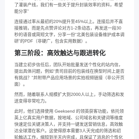
了灌装产线，我们有一些关于提升封装效率的资料，希望
能分享”
连接通过率从最初的20%提升至45%以上。连接后并不直
接推销，而是先点赞评论对方1-2条动态，再发送一段30
秒的语音或简短文字，分享一份“北美包装设备维护成本调
研”的PDF（非硬广，包含实用数据）。
第三阶段：高效触达与跟进转化
当建立初步信任后，团队开始批量发送个性化的站内信，
提出具体问题，例如“贵司目前的包装线在换型时间上是否
有挑战？”并附带产品应用场景的实拍视频链接（非公开页
面）。
然而，随着联系人规模扩大到2000人以上，手动筛选和发
送变得非常吃力。
此时，他们选择使用 Geeksend 的领英获客功能，依托领
英上亿真实用户数据，按地域、公司域名和关键词等维度
快速定位关键决策人，并支持一键发送营销信息，高效触
达全球潜在客户。这使得原本需要3人天完成的筛选和初
轮触达工作，缩短到半天内完成，且保证了消息的个性化