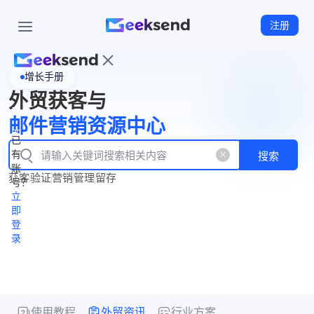
注册
增长手册
首
外贸获客与
页
立
WhatsApp
邮件营销资源中心
New
产
企业号
即
已
品
有
搜索
注
产
功
账
品
获客
验证
营销
管理
留存
能
册
号？
资
价
立
源
格
即
中
登
录
心
使用教程
外贸资讯
行业方案