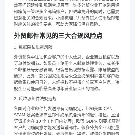
效率问题延伸到规则合规层面。许多外贸企业开始采用轻
邮箱统一管理多个邮箱账户，但效率提升的同时，也需要
留意相关的合规要求。小编梳理了几条外贸人使用轻邮箱
时应关注的操作要点，帮助大家降低潜在风险。
外贸邮件常见的三大合规风险点
1. 数据隐私泄露风险
外贸邮件中往往包含客户的个人信息、企业商业机密以及
订单付款细节。如果员工使用个人邮箱处理业务，或者多
个邮箱账号分散管理，很容易出现数据泄露、账号被盗的
情况；此外，部分国家法规要求企业必须明确告知客户数
据收集和使用目的，未经授权不得擅自分享客户信息，违
规企业可能面临最高全球年营业额 4% 的罚款。
2. 反垃圾邮件法规违规
各国对商业邮件的发送都有明确规定，比如美国 CAN-
SPAM 法案要求商业邮件必须包含清晰的退订按钮，且退
订请求需在 10 个工作日内处理；欧盟 GDPR 则要求获得
客户的明确同意才能发送营销邮件。很多外贸企业因批量
发送未授权的开发信、未提供退订渠道，被海外邮箱服务