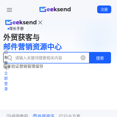
注册
增长手册
首
外贸获客与
页
立
WhatsApp
邮件营销资源中心
New
产
企业号
即
已
品
有
搜索
注
产
功
账
品
获客
验证
营销
管理
留存
能
册
号？
资
价
立
源
格
即
中
登
录
心
使用教程
外贸资讯
行业方案