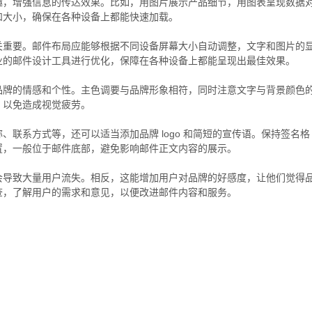
趣，增强信息的传达效果。比如，用图片展示产品细节，用图表呈现数据
和大小，确保在各种设备上都能快速加载。
关重要。邮件布局应能够根据不同设备屏幕大小自动调整，文字和图片的
业的邮件设计工具进行优化，保障在各种设备上都能呈现出最佳效果。
品牌的情感和个性。主色调要与品牌形象相符，同时注意文字与背景颜色
，以免造成视觉疲劳。
联系方式等，还可以适当添加品牌 logo 和简短的宣传语。保持签名格
置，一般位于邮件底部，避免影响邮件正文内容的展示。
会导致大量用户流失。相反，这能增加用户对品牌的好感度，让他们觉得
查，了解用户的需求和意见，以便改进邮件内容和服务。