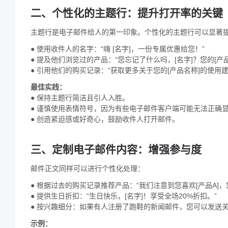
二、个性化的主题行：提升打开率的关键
主题行是电子邮件给人的第一印象。个性化的主题行可以显著
● 使用收件人的名字：“嗨 [名字]，一份专属优惠给您！”
● 提及他们浏览过的产品：“您忘记了什么吗，[名字]？您的[产
● 引用他们的购买记录：“获取更多关于您的[产品名称]的使用建议
最佳实践：
● 保持主题行简洁且引人入胜。
● 谨慎使用表情符号，因为有些电子邮件客户端可能无法正确
● 创造紧迫感或好奇心，鼓励收件人打开邮件。
三、定制电子邮件内容：增强参与度
邮件正文同样可以进行个性化处理：
● 根据过去的购买记录推荐产品：“我们注意到您喜欢[产品A]，
● 提供生日折扣：“生日快乐，[名字]！享受全场20%折扣。”
● 按兴趣细分：如果有人注册了跑鞋的新闻邮件，您可以发送
示例：