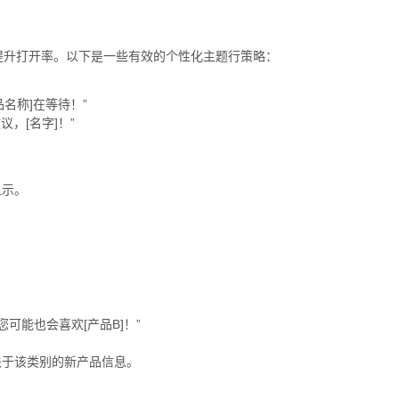
提升打开率。以下是一些有效的个性化主题行策略：
品名称]在等待！”
，[名字]！”
显示。
您可能也会喜欢[产品B]！”
关于该类别的新产品信息。