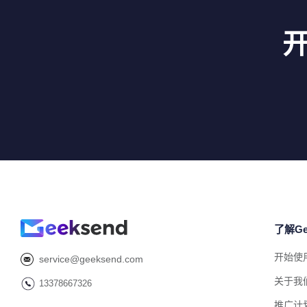
了解Ge
开始使
service@geeksend.com
关于我
13378667326
推广计