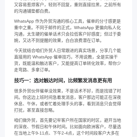
又容易惹烦客户，轻则不回复，重则直接拉黑，之前所有
的沟通铺垫都白费。
WhatsApp 作为外贸沟通的核心工具，催单的分寸感更是
重中之重。不同于邮件的正式，WhatsApp 更偏向私人化
沟通，太生硬的催单话术只会拉低客户好感度；但过于委
婉，又达不到提醒的效果，白白浪费潜在订单。
今天就结合咱们外贸人日常跟进的真实场景，分享几个能
直接用的 WhatsApp 催单技巧，不用说教，全是实操干
货，既能温和触达客户，又能提高订单转化效率，帮你少
走弯路、多拿订单。
技巧一：选对触达时间，比频繁发消息更有用
很多外贸伙伴催单没效果，不是话术不好，而是找错了时
间。你这边上班时间急着发消息，客户那边可能正在深夜
休息、午休，或者忙着处理手头的事，看到消息只会觉得
打扰，甚至直接忽略。
咱们做外贸，首先要记牢客户所在国家的时区，避开当地
的深夜、节假日和午休时间。比如面向欧洲客户，尽量选
在当地上午9-11点、下午2-4点，这个时间段客户大多在