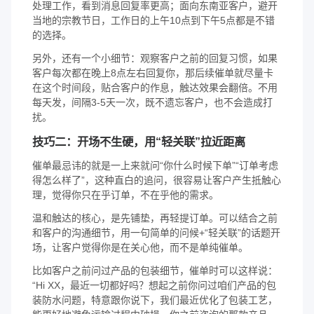
处理工作，看到消息回复率更高；面向东南亚客户，避开
当地的宗教节日，工作日的上午10点到下午5点都是不错
的选择。
另外，还有一个小细节：观察客户之前的回复习惯，如果
客户每次都在晚上8点左右回复你，那后续催单就尽量卡
在这个时间段，贴合客户的作息，触达效果会翻倍。不用
每天发，间隔3-5天一次，既不遗忘客户，也不会造成打
扰。
技巧二：开场不生硬，用“轻关联”拉近距离
催单最忌讳的就是一上来就问“你什么时候下单”“订单考虑
得怎么样了”，这种直白的追问，很容易让客户产生抵触心
理，觉得你只在乎订单，不在乎他的需求。
温和触达的核心，是先铺垫，再轻提订单。可以结合之前
和客户的沟通细节，用一句简单的问候+“轻关联”的话题开
场，让客户觉得你是在关心他，而不是单纯催单。
比如客户之前问过产品的包装细节，催单时可以这样说：
“Hi XX，最近一切都好吗？想起之前你问过咱们产品的包
装防水问题，特意跟你说下，我们最近优化了包装工艺，