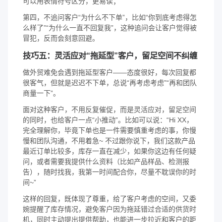
可以用表情符号区分，更易读；
第四，不追问客户“为什么不下单”，比如“你到底考虑得怎
么样了”“为什么一直不回复我”，这种追问会让客户觉得被
冒犯，反而会刻意回避。
技巧五：灵活应对“拖延型”客户，留足空间不纠缠
做外贸难免会遇到拖延型客户——态度很好，每次回复都
很客气，但就是迟迟不下单，总说“再考虑考虑”“再和团队
商量一下”。
面对这种客户，不用反复催促，而是灵活应对，留足空间
的同时，也给客户一点“小推动”。比如可以说：“Hi XX，
完全理解你，毕竟下单也是一件需要慎重考虑的事，你慢
慢和团队沟通，不用着急~ 不过跟你说下，我们这款产品
最近订单比较多，库存一直在减少，如果你这边有任何疑
问，或者需要我提供什么资料（比如产品样品、检测报
告），随时找我，我第一时间配合你，尽量不耽误你的时
间~”
这样的回复，既体现了尊重，给了客户考虑的空间，又委
婉提醒了库存情况，避免客户因为拖延错过合适的供货时
机，同时主动提出提供帮助，也能进一步拉近和客户的距