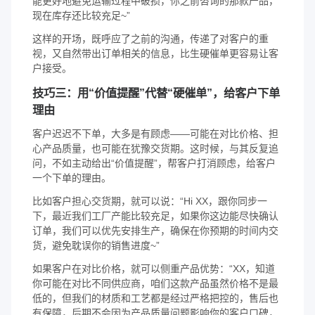
能更好地避免运输过程中破损，你之前咨询的那款产品，
现在库存还比较充足~”
这样的开场，既呼应了之前的沟通，传递了对客户的重
视，又自然带出订单相关的信息，比生硬催单更容易让客
户接受。
技巧三：用“价值提醒”代替“硬催单”，给客户下单
理由
客户迟迟不下单，大多是有顾虑——可能在对比价格、担
心产品质量，也可能在犹豫交货期。这时候，与其反复追
问，不如主动给出“价值提醒”，帮客户打消顾虑，给客户
一个下单的理由。
比如客户担心交货期，就可以说：“Hi XX，跟你同步一
下，最近我们工厂产能比较充足，如果你这边能尽快确认
订单，我们可以优先安排生产，确保在你预期的时间内交
货，避免耽误你的销售进度~”
如果客户在对比价格，就可以侧重产品优势：“XX，知道
你可能在对比不同供应商，咱们这款产品虽然价格不是最
低的，但我们的材质和工艺都是经过严格把控的，售后也
有保障，后期不会因为产品质量问题影响你的客户口碑，