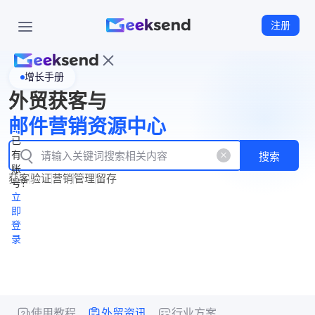
注册
增长手册
首
外贸获客与
页
立
WhatsApp
邮件营销资源中心
New
产
企业号
即
已
品
有
搜索
注
产
功
账
品
获客
验证
营销
管理
留存
能
册
号？
资
价
立
源
格
即
中
登
录
心
使用教程
外贸资讯
行业方案