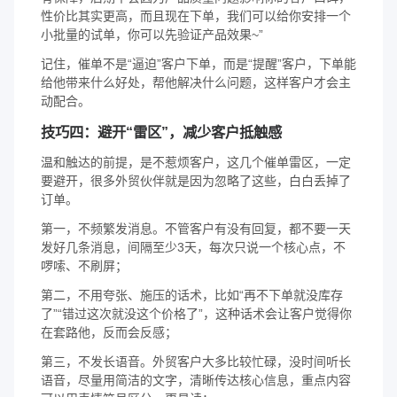
性价比其实更高，而且现在下单，我们可以给你安排一个
小批量的试单，你可以先验证产品效果~”
记住，催单不是“逼迫”客户下单，而是“提醒”客户，下单能
给他带来什么好处，帮他解决什么问题，这样客户才会主
动配合。
技巧四：避开“雷区”，减少客户抵触感
温和触达的前提，是不惹烦客户，这几个催单雷区，一定
要避开，很多外贸伙伴就是因为忽略了这些，白白丢掉了
订单。
第一，不频繁发消息。不管客户有没有回复，都不要一天
发好几条消息，间隔至少3天，每次只说一个核心点，不
啰嗦、不刷屏；
第二，不用夸张、施压的话术，比如“再不下单就没库存
了”“错过这次就没这个价格了”，这种话术会让客户觉得你
在套路他，反而会反感；
第三，不发长语音。外贸客户大多比较忙碌，没时间听长
语音，尽量用简洁的文字，清晰传达核心信息，重点内容