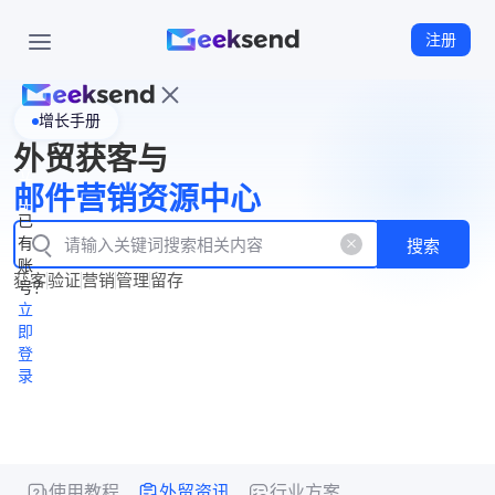
注册
增长手册
首
外贸获客与
页
立
WhatsApp
邮件营销资源中心
New
产
企业号
即
已
品
有
搜索
注
产
功
账
品
获客
验证
营销
管理
留存
能
册
号？
资
价
立
源
格
即
中
登
录
心
使用教程
外贸资讯
行业方案