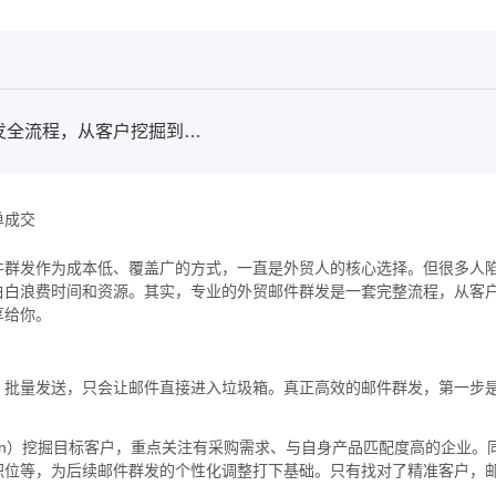
告别盲目群发！传统外贸邮件群发全流程，从客户挖掘到订单成交
单成交
件群发作为成本低、覆盖广的方式，一直是外贸人的核心选择。但很多人
白白浪费时间和资源。其实，专业的外贸邮件群发是一套完整流程，从客
享给你。
、批量发送，只会让邮件直接进入垃圾箱。真正高效的邮件群发，第一步
edIn）挖掘目标客户，重点关注有采购需求、与自身产品匹配度高的企业。
职位等，为后续邮件群发的个性化调整打下基础。只有找对了精准客户，