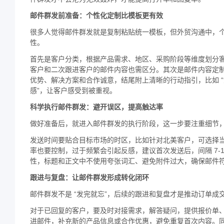
邮件群发前准备：个性化定制比模板更有效
很多人觉得邮件群发就是复制粘贴统一模板，但外贸沟通中，
性。
首先是客户分类，根据产品需求、地区、采购阶段等维度划分
客户和二次跟进客户的邮件内容也需区分。其次是邮件内容定
优势、解决方案和合作诚意，结尾附上清晰的行动指引，比如 “
感”，让客户感受到被重视。
科学执行邮件群发：避开误区，提高触达率
做好准备后，就进入邮件群发的执行阶段，这一步要注重细节
发送时间要贴合目标市场的时区，比如针对北美客户，可选择当地
率也要控制，过于频繁会引起反感，建议首次发送后，间隔 7-
性，标题和正文中不使用夸张词汇、避免附件过大，确保邮件
跟进与复盘：让邮件群发形成转化闭环
邮件群发不是 “发完就忘”，后续的跟进和复盘才是推动订单成
对于已回复的客户，要及时对接需求，解答疑问，提供报价单
进邮件，补充新的产品信息或合作优惠，避免重复首次内容。