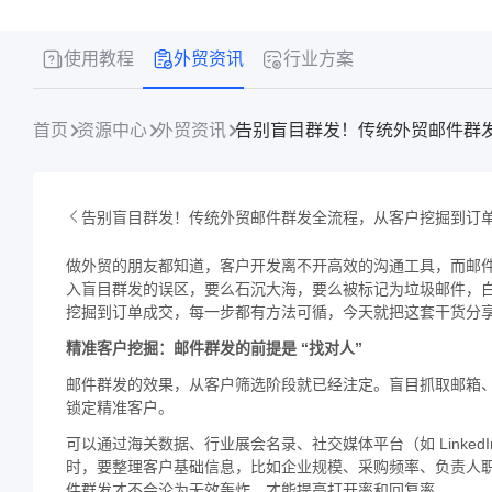
使用教程
外贸资讯
行业方案
首页
资源中心
外贸资讯
告别盲目群发！传统外贸邮件群发全流程，从客户挖掘到订
做外贸的朋友都知道，客户开发离不开高效的沟通工具，而邮
入盲目群发的误区，要么石沉大海，要么被标记为垃圾邮件，
挖掘到订单成交，每一步都有方法可循，今天就把这套干货分
精准客户挖掘：邮件群发的前提是 “找对人”
邮件群发的效果，从客户筛选阶段就已经注定。盲目抓取邮箱
锁定精准客户。
可以通过海关数据、行业展会名录、社交媒体平台（如 Link
时，要整理客户基础信息，比如企业规模、采购频率、负责人
件群发才不会沦为无效轰炸，才能提高打开率和回复率。