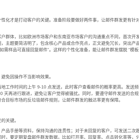
个性化才是打动客户的关键。准备阶段要做好两件事，让邮件群发更有针
客户群体，比如欧洲市场客户和东南亚市场客户的沟通重点不同，首次开
制，主题要简洁明了，包含核心产品或合作亮点，正文避免冗长，突出产
如需样品可直接回复邮件”。这样的个性化准备，能让邮件群发摆脱 “模板
，避免因操作不当影响效果。
工作时间的上午 9-10 点发送，此时客户查看邮件的概率更高。发送频
10 天再进行跟进，避免让客户觉得被骚扰。同时，要遵守邮件发送的合规
符合目标市场的反垃圾邮件规则，让邮件群发的触达率更有保障。
交的关键。
、产品手册等资料，保持沟通的连贯性；对于未回复的客户，可发送二次
同时，要定期复盘邮件群发数据，比如打开率、回复率、点击转化率等，