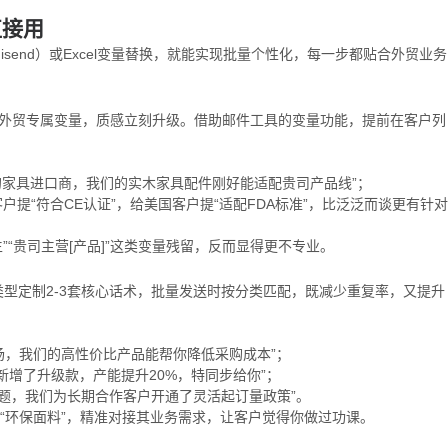
直接用
nisend）或Excel变量替换，就能实现批量个性化，每一步都贴合外贸业务
个外贸专属变量，质感立刻升级。借助邮件工具的变量功能，提前在客户列
的家具进口商，我们的实木家具配件刚好能适配贵司产品线”；
提“符合CE认证”，给美国客户提“适配FDA标准”，比泛泛而谈更有针对
”“贵司主营[产品]”这类变量残留，反而显得更不专业。
型定制2-3套核心话术，批量发送时按分类匹配，既减少重复率，又提升
场，我们的高性价比产品能帮你降低采购成本”；
新增了升级款，产能提升20%，特同步给你”；
问题，我们为长期合作客户开通了灵活起订量政策”。
“环保面料”，精准对接其业务需求，让客户觉得你做过功课。