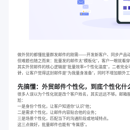
做外贸的都懂批量群发邮件的刚需——开发新客户、同步产品
但难题也随之而来：批量发的邮件太“模板化”，客户一眼就看
其实外贸邮件的核心逻辑是“批量效率+个性化温度”，二者完全
计
，让客户觉得这封邮件是“为我量身准备”，同时不增加额外
先搞懂：外贸邮件个性化，到底个性化什
很多人误以为个性化就是改个客户姓名，其实远远不够。邮箱服
尬：
一是身份个性化，让客户知道你“认识”他；
二是需求个性化，让邮件内容贴合他的业务；
三是场景个性化，匹配当下的沟通阶段或地域特点。
这三点做好，批量邮件也能有“专属感”。