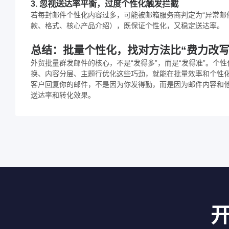
3. 忽视送达率平衡，过度个性化触发拦截
若每封邮件个性化内容过多，可能被邮箱服务商判定为“异常邮件
款、格式、核心产品介绍），既保证个性化，又稳定送达率。
总结：批量个性化，找对方法比“费力改写
外贸批量群发邮件的核心，不是“发得多”，而是“发得准”。个
换、内容分层、主题行优化这些巧劲，就能在批量效率和个性
客户回复你的邮件，不是因为你发得勤，而是因为邮件内容和他
送达率和转化效果。