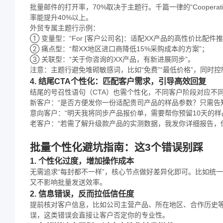
批量邮件的打开率，70%取决于主题行。千篇一律的“Cooperation 
率能提升40%以上。
外贸专属主题行示例：
① 变量型：“For [客户公司名]：适配XX产品的高性价比配件推
② 痛点型：“帮XX地区进口商降低15%采购成本的方案”；
③ 关联型：“关于你咨询的XX产品，有新进展同步”。
注意：主题行避免堆砌敏感词，比如“免费”“最低价格”，同时
4. 结尾CTA个性化：匹配客户需求，引导高效回复
结尾的号召性语句（CTA）也需个性化，不同客户阶段对应不同
新客户：“是否方便发你一份适配贵司产品的样品参数？只需告
意向客户：“明天我将同步产品报价单，需要帮你预留10天的样
老客户：“若需了解升级款产品的实测数据，我发你详细报告，
批量个性化避坑指南：这3个错误别踩
1. 个性化过度，增加操作成本
无需追求“每封都不一样”，核心节点做好差异化即可。比如统
又不影响批量发送效率。
2. 信息错误，反而拉低信任度
提前核对客户信息，比如公司主营产品、所在地区、合作历史等
误，这类错误会直接让客户否定你的专业性。