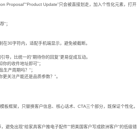
Proposal”“Product Update”只会被直接划走，加入个性化元素，打开
荐”；
控制在30字符内，适配手机端显示，避免被截断。
引导，比统一的“期待你的回复”更易促成互动。
知你的收件地址即可”；
品生产周期吗？”；
你更关注产能还是品质参数？”。
一模板框架，只替换客户信息、核心话术、CTA三个部分，既保证个性化，
，避免出现“给家具客户推电子配件”“把美国客户写成欧洲客户”的低级错