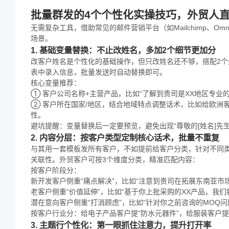
批量群发的4个个性化实操技巧，外贸人
无需复杂工具，借助常见的邮件营销平台（如Mailchimp、Om
场景。
1. 基础变量替换：不止改姓名，多加2个细节更加分
改客户姓名是个性化的基础操作，但只改姓名还不够，搭配2
表中录入信息，批量发送时自动替换即可。
核心变量推荐：
① 客户公司名称+主营产品，比如“了解到贵司是XX地区专业
② 客户所在国家/地区，结合地域特点调整话术，比如给欧洲客户
性。
避坑提醒：变量替换后一定要预览，避免出现“尊敬的[姓名]先生
2. 内容分层：按客户类型定制核心话术，批量不重复
与其用一套模板发所有客户，不如提前给客户分类，针对不同类
关联性。外贸客户可按3个维度分类，精准匹配内容：
按客户阶段分：
新开发客户侧重“痛点解决”，比如“注意到贵司在拓展东南亚市
老客户侧重“价值延伸”，比如“基于你上批采购的XX产品，我们
潜在意向客户侧重“打消顾虑”，比如“针对你之前咨询的MOQ
按客户行业分：给电子产品客户提“防水元器件”，给服装客户提
3. 主题行个性化：第一眼抓住注意力，提升打开率