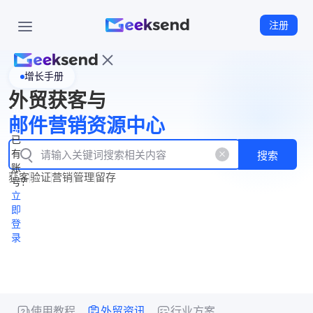
注册
增长手册
首
外贸获客与
页
立
WhatsApp
邮件营销资源中心
New
产
企业号
即
已
品
有
搜索
注
产
功
账
品
获客
验证
营销
管理
留存
能
册
号？
资
价
立
源
格
即
中
登
录
心
使用教程
外贸资讯
行业方案