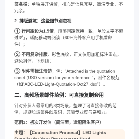
签名栏
：单独展开讲解，核心是信息完整、简洁专业，不
冗余。
2. 排版避坑：这些细节别忽视
① 行间距设为1.5倍
，段落间距保持一致，单段文字不超
过3行，适配移动端阅读（60%海外客户用手机看邮
件）；
② 不用复杂排版
、彩色底纹，正文仅用加粗标注重点，
避免斜体、下划线；
③ 附件需标注清楚
，例：“Attached is the quotation
sheet (USD version) for your reference.”，附件名规范
（如“ABC-LED-Light-Quotation-Oct27.xlsx”）。
二、高频场景邮件范例：可直接复制套用
针对外贸人最常用的3类场景，整理了可直接修改的范
例，规避垃圾邮件触发词，兼顾专业度与亲和力。
范例1：初次开发信（简洁型，适配陌生客户）
主题：【Cooperation Proposal】LED Lights
Supplier for Your Procurement Need