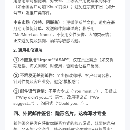
尾感谢语可稍饱满；对长辈、上级客户用更尊敬的称呼
（如泰国客户可加“Khun”前缀）；避免在宗教节日（如开
斋节）发推广类邮件。
中东市场（沙特、阿联酋）
：遵循伊斯兰文化，避免在斋
月期间催促订单、发送邮件频率过高；称呼用
“Mr./Ms.+Last Name”，不使用女性头像、人物类表情；
正文避免提及猪肉、酒精等敏感话题。
2. 通用礼仪避坑
① 不随意用“Urgent”“ASAP”：
仅在真正紧急（如交货
期延误、海关问题）时使用，否则会让客户反感；
② 不群发无差别邮件：
至少修改称呼、客户公司名称，
针对性提及客户业务，避免“模板感”；
③ 邮件语气克制：
不用命令式（“You must...”）、质疑式
（“Why didn’t you...”）语气，改用建议式（“We
suggest...”）、询问式（“Could you...”）。
四、外贸邮件签名：隐形名片，这样写才专业
邮件签名是客户获取你联系方式的核心渠道，既要信息完
整，又不能冗余杂乱，核心原则是“必要信息+品牌露出”。