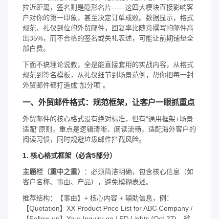
拉近距离，签名则是隐形名片——这四大模块直接影响客
户对你的第一印象，甚至决定订单成败。数据显示，格式
规范、礼仪到位的外贸邮件，回复率比随意撰写的邮件高
出35%，而不合格的签名或失礼表述，可能让前期铺垫全
部白费。
下面不搞理论说教，全是能直接套用的实战内容，从格式
规范到签名模板，从礼仪细节到场景范例，帮你把每一封
外贸邮件都打造成“加分项”。
一、外贸邮件格式：规范框架，让客户一眼抓重点
外贸邮件的核心格式没有绝对标准，但有“通用框架+场景
适配”原则，重点是逻辑清晰、阅读流畅，适配海外客户的
阅读习惯，同时规避垃圾邮件拦截风险。
1. 核心格式框架（必含5部分）
主题栏（重中之重）
：必须简洁明确，包含核心信息（如
客户名称、事由、产品），避免模糊表述。
推荐结构：【事由】+ 核心内容 + 辅助信息，例：
【Quotation】XX Product Price List for ABC Company /
【Follow-up】Your Inquiry on LED Lights (Oct 27)。避