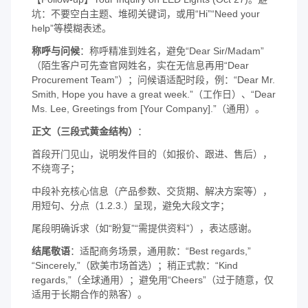
坑：不要空白主题、堆砌关键词，或用“Hi”“Need your
help”等模糊表述。
称呼与问候
：称呼精准到姓名，避免“Dear Sir/Madam”
（陌生客户可先查官网姓名，实在无信息再用“Dear
Procurement Team”）；问候语适配时段，例：“Dear Mr.
Smith, Hope you have a great week.”（工作日）、“Dear
Ms. Lee, Greetings from [Your Company].”（通用）。
正文（三段式黄金结构）
：
首段开门见山，说明发件目的（如报价、跟进、售后），
不绕弯子；
中段补充核心信息（产品参数、交货期、解决方案等），
用短句、分点（1.2.3.）呈现，避免大段文字；
尾段明确诉求（如“盼复”“需提供资料”），表达感谢。
结尾敬语
：适配商务场景，通用款：“Best regards,”
“Sincerely,”（欧美市场首选）；稍正式款：“Kind
regards,”（全球通用）；避免用“Cheers”（过于随意，仅
适用于长期合作的熟客）。