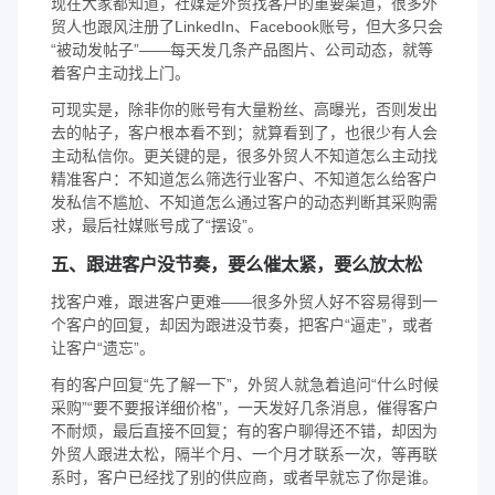
现在大家都知道，社媒是外贸找客户的重要渠道，很多外
贸人也跟风注册了LinkedIn、Facebook账号，但大多只会
“被动发帖子”——每天发几条产品图片、公司动态，就等
着客户主动找上门。
可现实是，除非你的账号有大量粉丝、高曝光，否则发出
去的帖子，客户根本看不到；就算看到了，也很少有人会
主动私信你。更关键的是，很多外贸人不知道怎么主动找
精准客户：不知道怎么筛选行业客户、不知道怎么给客户
发私信不尴尬、不知道怎么通过客户的动态判断其采购需
求，最后社媒账号成了“摆设”。
五、跟进客户没节奏，要么催太紧，要么放太松
找客户难，跟进客户更难——很多外贸人好不容易得到一
个客户的回复，却因为跟进没节奏，把客户“逼走”，或者
让客户“遗忘”。
有的客户回复“先了解一下”，外贸人就急着追问“什么时候
采购”“要不要报详细价格”，一天发好几条消息，催得客户
不耐烦，最后直接不回复；有的客户聊得还不错，却因为
外贸人跟进太松，隔半个月、一个月才联系一次，等再联
系时，客户已经找了别的供应商，或者早就忘了你是谁。