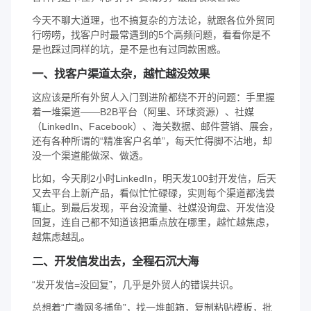
今天不聊大道理，也不搞复杂的方法论，就跟各位外贸同
行唠唠，找客户时最常遇到的5个高频问题，看看你是不
是也踩过同样的坑，是不是也有过同款困惑。
一、找客户渠道太杂，越忙越没效果
这应该是所有外贸人入门到进阶都绕不开的问题：手里握
着一堆渠道——B2B平台（阿里、环球资源）、社媒
（LinkedIn、Facebook）、海关数据、邮件营销、展会，
还有各种所谓的“精准客户名单”，每天忙得脚不沾地，却
没一个渠道能做深、做透。
比如，今天刷2小时LinkedIn，明天发100封开发信，后天
又去平台上新产品，看似忙忙碌碌，实则每个渠道都浅尝
辄止。到最后发现，平台没流量、社媒没询盘、开发信没
回复，连自己都不知道该把重点放在哪里，越忙越焦虑，
越焦虑越乱。
二、开发信发出去，全程石沉大海
“发开发信=没回复”，几乎是外贸人的错误共识。
总想着“广撒网多捕鱼”，找一堆邮箱，复制粘贴模板，批