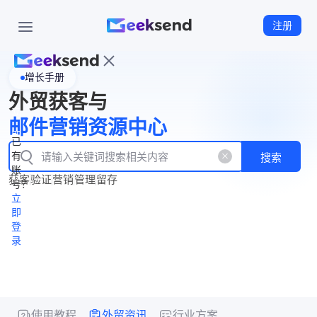
注册
增长手册
首
外贸获客与
页
立
WhatsApp
邮件营销资源中心
New
产
企业号
即
已
品
有
搜索
注
产
功
账
品
获客
验证
营销
管理
留存
能
册
号？
资
价
立
源
格
即
中
登
录
心
使用教程
外贸资讯
行业方案