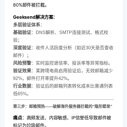
80%邮件被拦截。
​Geeksend解决方案​
​：
​多层验证体系​
​：
​基础验证​
​：DNS解析、SMTP连接测试、格式校
验；
​深度验证​
​：收件人活跃度分析（如近30天是否查收
邮件）；
​风险预警​
​：实时监控退信率、投诉率等异常指标。
​验证效果​
​：某跨境电商启用验证后，无效邮箱减少
92%，邮件打开率提升42%。
​行业数据​
​：验证后的邮箱列表转化成本比普通列表
低65%。
​第三步：邮箱预热——破解海外服务器拦截的“隐形壁垒”​
​痛点​
​：高频发送、内容敏感、IP信誉低导致邮件被
标记为垃圾邮件。