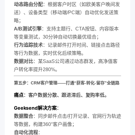
​动态路由分配​
​：根据客户时区（如欧美客户晚间发
送）、设备类型（移动端/PC端）自动优化发送策
略；
​A/B测试引擎​
​：支持主题行、CTA按钮、内容版本
等变量测试，30分钟自动切换最优组合；
​行为追踪技术​
​：记录邮件打开时间、链接点击路径
等行为数据，实时优化后续策略。
​数据对比​
​：某SaaS公司通过动态群发，高净值客
户转化率提升280%。
​第五步：CRM客户管理——打通“获客-转化-留存”全链路​
​痛点​
​：客户数据分散、跟进滞后、复购率低。
​Geeksend解决方案​
​：
​数据整合​
​：同步邮件点击/打开记录、官网行为轨迹
等数据，构建360°客户画像；
​自动化流程​
​：