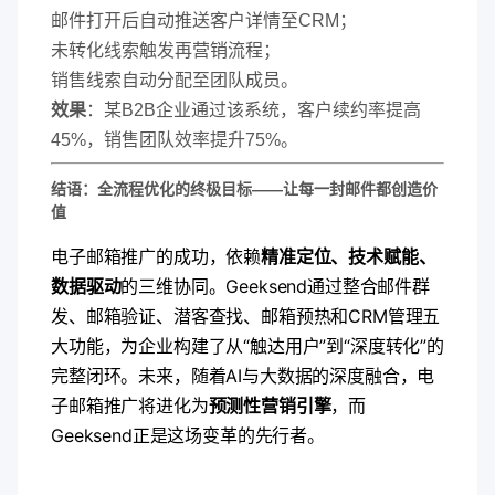
邮件打开后自动推送客户详情至CRM；
未转化线索触发再营销流程；
销售线索自动分配至团队成员。
​效果​
​：某B2B企业通过该系统，客户续约率提高
45%，销售团队效率提升75%。
​结语：全流程优化的终极目标——让每一封邮件都创造价
值​
电子邮箱推广的成功，依赖​
​精准定位、技术赋能、
数据驱动​
​的三维协同。Geeksend通过整合邮件群
发、邮箱验证、潜客查找、邮箱预热和CRM管理五
大功能，为企业构建了从“触达用户”到“深度转化”的
完整闭环。未来，随着AI与大数据的深度融合，电
子邮箱推广将进化为​
​预测性营销引擎​
​，而
Geeksend正是这场变革的先行者。