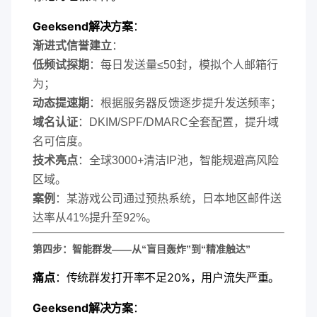
​Geeksend解决方案​
​：
​渐进式信誉建立​
​：
​低频试探期​
​：每日发送量≤50封，模拟个人邮箱行
为；
​动态提速期​
​：根据服务器反馈逐步提升发送频率；
​域名认证​
​：DKIM/SPF/DMARC全套配置，提升域
名可信度。
​技术亮点​
​：全球3000+清洁IP池，智能规避高风险
区域。
​案例​
​：某游戏公司通过预热系统，日本地区邮件送
达率从41%提升至92%。
​第四步：智能群发——从“盲目轰炸”到“精准触达”​
​痛点​
​：传统群发打开率不足20%，用户流失严重。
​Geeksend解决方案​
​：