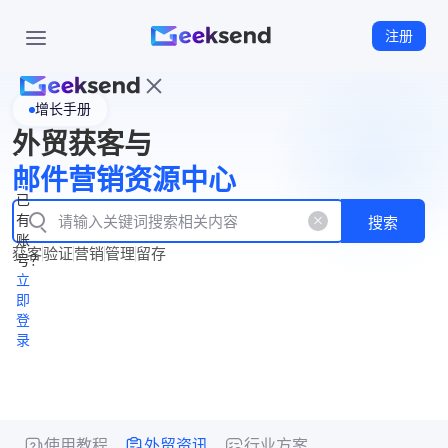
注册
增长手册
首
外贸获客与
页
立
WhatsApp
邮件营销资源中心
New
产
企业号
即
已
品
有
搜索
注
产
功
账
品
获客
验证
营销
管理
留存
能
册
号？
资
价
立
源
格
即
中
登
录
心
使用教程
外贸资讯
行业方案