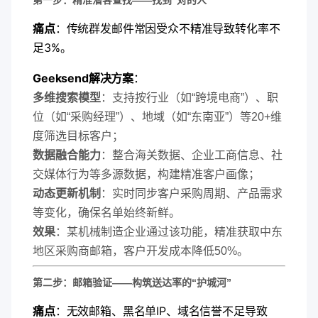
​第一步：精准潜客查找——找到“对的人”​
​痛点​
​：传统群发邮件常因受众不精准导致转化率不
足3%。
​Geeksend解决方案​
​：
​多维搜索模型​
​：支持按行业（如“跨境电商”）、职
位（如“采购经理”）、地域（如“东南亚”）等20+维
度筛选目标客户；
​数据融合能力​
​：整合海关数据、企业工商信息、社
交媒体行为等多源数据，构建精准客户画像；
​动态更新机制​
​：实时同步客户采购周期、产品需求
等变化，确保名单始终新鲜。
​效果​
​：某机械制造企业通过该功能，精准获取中东
地区采购商邮箱，客户开发成本降低50%。
​第二步：邮箱验证——构筑送达率的“护城河”​
​痛点​
​：无效邮箱、黑名单IP、域名信誉不足导致