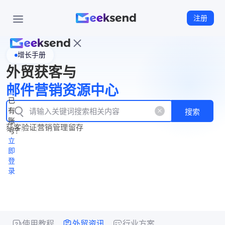
注册
增长手册
首
外贸获客与
页
立
WhatsApp
邮件营销资源中心
New
产
企业号
即
已
品
有
搜索
注
产
功
账
品
获客
验证
营销
管理
留存
能
册
号？
资
价
立
源
格
即
中
登
录
心
使用教程
外贸资讯
行业方案