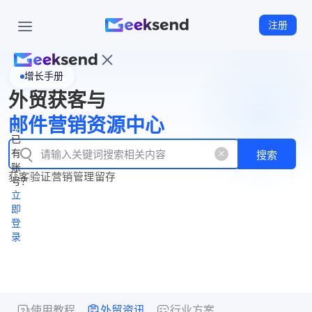
注册
增长手册
首
外贸获客与
页
立
WhatsApp
邮件营销资源中心
New
产
企业号
即
已
品
有
搜索
注
产
功
账
品
获客
验证
营销
管理
留存
能
册
号？
资
价
立
源
格
即
中
登
录
心
使用教程
外贸资讯
行业方案