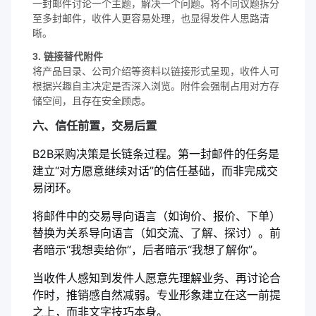
一封邮件讨论一个主题，解决一个问题。将不同议题拆分
至多封邮件，收件人更容易处理，也显得发件人思路清
晰。
3. 链接替代附件
将产品目录、公司介绍等资料以链接形式呈现，收件人可
根据兴趣自主决定是否深入浏览。附件会强制占用对方存
储空间，且存在安全顾虑。
六、信任前置，交易后置
B2B采购决策是长链条过程。第一封邮件的任务是
建立“对方愿意继续对话”的信任基础，而非完成交
易闭环。
将邮件中的交易导向语言（如询价、报价、下单）
替换为关系导向语言（如交流、了解、探讨）。前
者暗示“我想卖给你”，后者暗示“我想了解你”。
当收件人感知到发件人愿意先理解业务、再讨论合
作时，推销感自然减弱。专业形象建立在这一前提
之上，而非文字技巧本身。