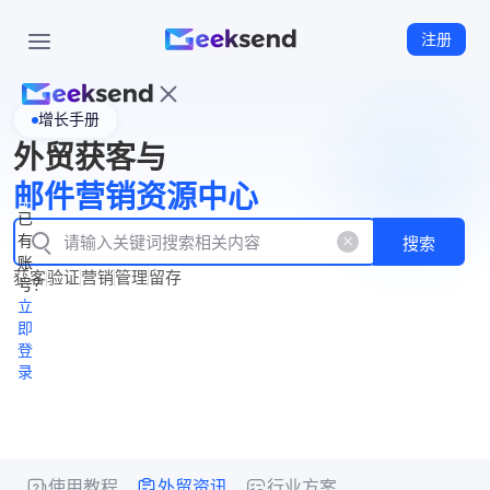
注册
增长手册
首
外贸获客与
页
立
WhatsApp
邮件营销资源中心
New
产
企业号
即
已
品
有
搜索
注
产
功
账
品
获客
验证
营销
管理
留存
能
册
号？
资
价
立
源
格
即
中
登
录
心
使用教程
外贸资讯
行业方案