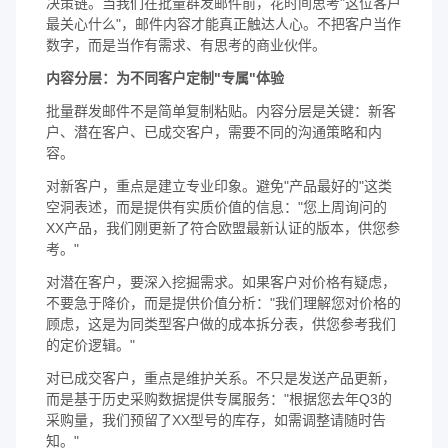
决策链。当我们在批量群发邮件前，花时间思考"这位客户
最关心什么"，邮件内容才能真正触达人心。不把客户当作
数字，而是当作有需求、有思考的商业伙伴。
内容分层：为不同客户定制"专属"体验
批量群发邮件不是简单复制粘贴。内容分层是关键：新客
户、潜在客户、已成交客户，需要不同的沟通策略和内
容。
对新客户，重点是建立专业印象。避免"产品最好的"这类
空洞表述，而是提供有实质价值的信息："您上周询问的
XX产品，我们刚更新了符合欧盟最新认证的版本，供您参
考。"
对潜在客户，要深入挖掘需求。如果客户对价格有疑虑，
不要急于降价，而是提供价值分析："我们理解您对价格的
顾虑，这是为同类型客户做的成本拆分表，供您参考我们
的定价逻辑。"
对已成交客户，重点是维护关系。不只是发送产品更新，
而是基于历史采购数据提供专属服务："根据您去年Q3的
采购量，我们预留了XX型号的库存，如需调整请随时告
知。"