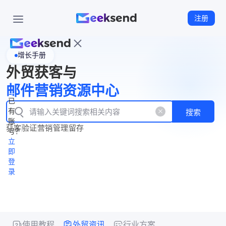
注册
增长手册
首
外贸获客与
页
立
WhatsApp
邮件营销资源中心
New
产
企业号
即
已
品
有
搜索
注
产
功
账
品
获客
验证
营销
管理
留存
能
册
号？
资
价
立
源
格
即
中
登
录
心
使用教程
外贸资讯
行业方案