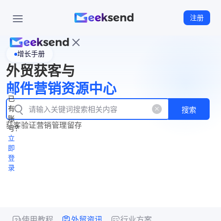
注册
增长手册
首
外贸获客与
页
立
WhatsApp
邮件营销资源中心
New
产
企业号
即
已
品
有
搜索
注
产
功
账
品
获客
验证
营销
管理
留存
能
册
号？
资
价
立
源
格
即
中
登
录
心
使用教程
外贸资讯
行业方案