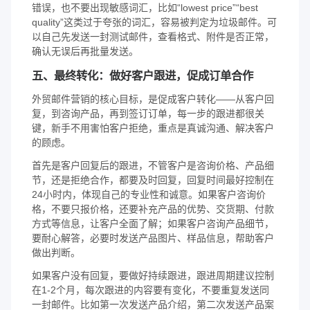
错误，也不要出现敏感词汇，比如“lowest price”“best
quality”这类过于夸张的词汇，容易被判定为垃圾邮件。可
以自己先发送一封测试邮件，查看格式、附件是否正常，
确认无误后再批量发送。
五、最终转化：做好客户跟进，促成订单合作
外贸邮件营销的核心目标，是促成客户转化——从客户回
复，到咨询产品，再到签订订单，每一步的跟进都很关
键，新手不用害怕客户拒绝，重点是真诚沟通、解决客户
的顾虑。
首先是客户回复后的跟进，不管客户是咨询价格、产品细
节，还是拒绝合作，都要及时回复，回复时间最好控制在
24小时内，体现自己的专业性和诚意。如果客户咨询价
格，不要只报价格，还要补充产品的优势、交货期、付款
方式等信息，让客户全面了解；如果客户咨询产品细节，
要耐心解答，必要时发送产品图片、样品信息，帮助客户
做出判断。
如果客户没有回复，要做好持续跟进，跟进周期建议控制
在1-2个月，每次跟进的内容要有变化，不要重复发送同
一封邮件。比如第一次发送产品介绍，第二次发送产品案