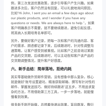
例，第三次发送优惠政策，逐步引导客户产生兴趣。如果
跟进多次后，客户仍然没有回复，可以礼貌地询问原因，
比如“Hi John, I sent you an email a few days ago about
our plastic products, and I wonder if you have any
questions or needs. We are always here to help.”，如果
客户明确表示不需要，就不要继续跟进，避免引起反感，
将其纳入长期培育名单即可。
另外，要做好客户记录，把每一次和客户的沟通内容、客
户的需求、顾虑都记录下来，后续跟进时，针对性调整沟
通策略，让客户感受到被重视。比如客户之前咨询过某款
产品的交货期，后续跟进时，可以主动告知客户该产品的
交货期调整情况，提升客户好感度。
六、新手总结：简单落地，拒绝内耗
其实零基础做外贸邮件营销，没有想象中那么复杂，核心
就是做好“账号设置避坑、精准获取邮箱、撰写有针对性的
邮件、掌握发送技巧、做好持续跟进”这五步，不用追求复
杂的方法，不用借助第三方工具，一步一步落地，就能慢
慢看到效果。
很多新手刚开始做，总想着快速出效果，盲目群发、敷衍