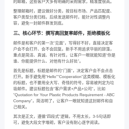
的邮箱，这些客户大多有明确的采购需求，精准度很高。
整理邮箱时，建议做好分类，按目标市场、产品匹配度、
客户类型分类归档，后续发送邮件时，能针对性调整内
容，避免一封邮件群发到底。
三、核心环节：撰写高回复率邮件，拒绝模板化
邮件是和客户的第一次“见面”，写得好不好，直接决定客
户会不会打开、会不会回复。新手不用追求华丽的辞藻，
重点是简洁、真诚、有针对性，让客户一眼就能知道“你是
谁、你能提供什么、对他有什么好处”。
首先是标题，标题是邮件的“门面”，决定客户会不会点击
打开。新手避免用“Hello”“Cooperation”这类模糊、模板化
的标题，也不要用全大写、奇怪的符号，容易被判定为垃
圾邮件。建议标题包含“客户需求+产品+公司”，比如
“Quotation for Your Plastic Products Requirement - ABC
Company”，简洁明了，让客户一眼就知道这封邮件和自
己相关。
其次是正文，遵循“四段式”逻辑，不用太长，3-5句话即
可，避免大段文字堆砌，客户没有耐心逐字阅读。