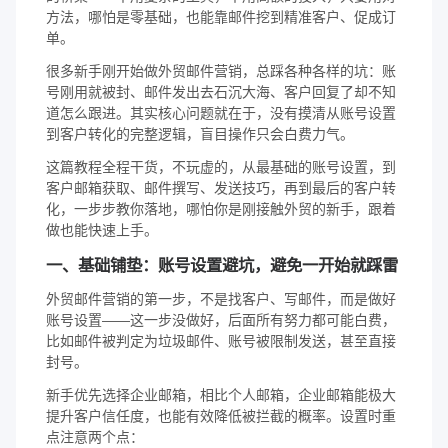
方法，哪怕是零基础，也能靠邮件挖到精准客户、促成订
单。
很多新手刚开始做外贸邮件营销，总踩各种各样的坑：账
号刚用就被封、邮件发出去石沉大海、客户回复了却不知
道怎么跟进。其实核心问题就在于，没有摸清从账号设置
到客户转化的完整逻辑，盲目操作只会白费力气。
这篇教程全程干货，不玩虚的，从最基础的账号设置，到
客户邮箱获取、邮件撰写、发送技巧，再到最后的客户转
化，一步步教你落地，哪怕你是刚接触外贸的新手，跟着
做也能快速上手。
一、基础铺垫：账号设置避坑，避免一开始就踩雷
外贸邮件营销的第一步，不是找客户、写邮件，而是做好
账号设置——这一步没做好，后面所有努力都可能白费，
比如邮件被判定为垃圾邮件、账号被限制发送，甚至直接
封号。
新手优先选择企业邮箱，相比个人邮箱，企业邮箱能极大
提升客户信任度，也能有效降低被拦截的概率。设置时重
点注意两个点：