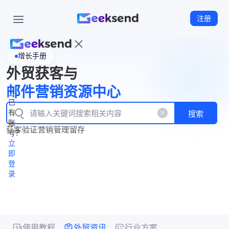
注册
增长手册
首
外贸获客与
页
立
WhatsApp
邮件营销资源中心
New
产
企业号
即
已
品
有
搜索
注
产
功
账
品
获客
验证
营销
管理
留存
能
册
号？
资
价
立
源
格
即
中
登
录
心
使用教程
外贸资讯
行业方案