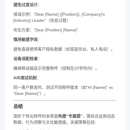
​避免过度设计​
​：
错误示例：“Dear [Name] ([Position]), [Company]’s
[Industry] Leader”（信息过载）
优化方案：“Dear [Position] [Name]”
​慎用敏感字段​
​：
避免直接使用客户隐私数据（如家庭住址、私人电话）。
​设备适配检查​
​：
确保移动端显示完整称呼（控制在20字符内）。
​A/B测试机制​
​：
同一客户群发时，测试不同称呼版本（如“Hi [Name]” vs
“Dear [Name]”）。
​总结​
高阶个性化称呼的本质是​
​构建“专属感”​
​，需综合运用动态
数据、行为洞察与文化敏感度。关键策略包括：