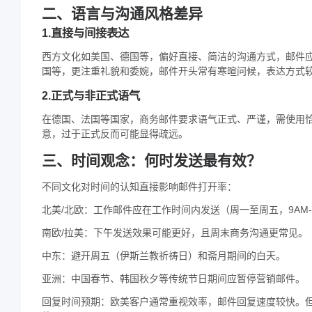
二、语言与沟通风格差异
1.直接与间接表达
西方文化如美国、德国等，偏好直接、简洁的沟通方式，邮件
国等，更注重礼貌和委婉，邮件开头常有寒暄问候，表达方式
2.正式与非正式语气
在德国、法国等国家，商务邮件要求语气正式、严谨，需使用
意，过于正式反而可能显得疏远。
三、时间观念：何时发送最有效？
不同文化对时间的认知直接影响邮件打开率：
北美/北欧：工作邮件应在工作时间内发送（周一至周五，9AM-
南欧/拉美：下午发送效果可能更好，且周末商务沟通更常见。
中东：避开周五（伊斯兰教祈祷日）和斋月期间的白天。
亚洲：中国春节、韩国秋夕等传统节日期间应暂停营销邮件。
回复时间预期：欧美客户通常重视效率，邮件回复速度较快。