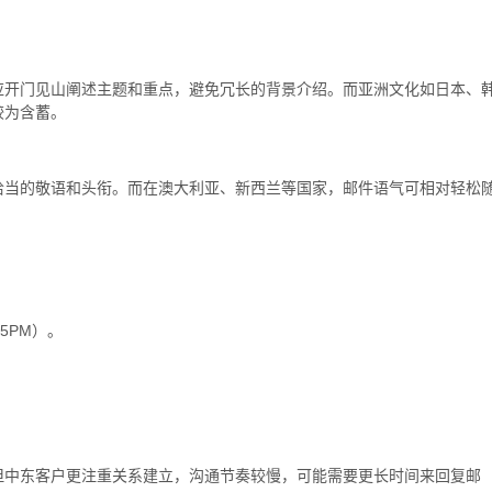
应开门见山阐述主题和重点，避免冗长的背景介绍。而亚洲文化如日本、
较为含蓄。
恰当的敬语和头衔。而在澳大利亚、新西兰等国家，邮件语气可相对轻松
5PM）。
但中东客户更注重关系建立，沟通节奏较慢，可能需要更长时间来回复邮