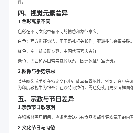
件。
四、视觉元素差异
1.色彩寓意不同
色彩在不同文化中有不同的情感和象征意义。
白色：西方象征纯洁，用于婚礼相关邮件，亚洲多与丧事关联
红色：南非却关联丧葬，中国代表喜庆吉祥。
紫色：巴西和泰国常与哀悼联系，欧洲象征皇室尊贵。
2.图像与手势禁忌
某些图像或手势在特定文化中可能具有冒犯性。例如，在中东
为印度教视牛为神圣；在沙特阿拉伯，需避免使用男女同框图
五、宗教与节日差异
1.宗教节日敏感期
在穆斯林斋月期间，应避免发送带有食品类邮件狂欢氛围的内
2.文化节日与习俗