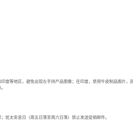
。
和印度等地区，避免出现左手持产品图像；在印度，禁用牛皮制品图片，
像。
容；犹太安息日（周五日落至周六日落）禁止发送促销邮件。