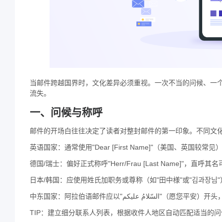
当邮件跨越国界时，文化差异必须重视。一次不当的问候、一
流失。
一、问候与称呼
邮件的开场白往往决定了读者对整封邮件的第一印象。不同文
英语国家：通常使用"Dear [First Name]"（美国、英国较常见）
德国/瑞士：偏好正式称呼"Herr/Frau [Last Name]"，直呼
日本/韩国：应使用姓氏加职务或尊称（如"田中様"或"김과장님"
中东国家：阿拉伯语邮件应以"امُ عليكم
TIP：建立细分联系人列表，根据收件人地区自动匹配适当的