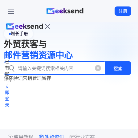
注册
增长手册
首
外贸获客与
页
立
WhatsApp
邮件营销资源中心
New
产
企业号
即
已
品
有
搜索
注
产
功
账
品
获客
验证
营销
管理
留存
能
册
号？
资
价
立
源
格
即
中
登
录
心
使用教程
外贸资讯
行业方案