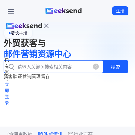
注册
增长手册
首
外贸获客与
页
立
WhatsApp
邮件营销资源中心
New
产
企业号
即
已
品
有
搜索
注
产
功
账
品
获客
验证
营销
管理
留存
能
册
号？
资
价
立
源
格
即
中
登
录
心
使用教程
外贸资讯
行业方案