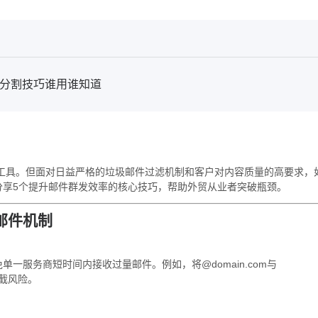
个分割技巧谁用谁知道
心工具。但面对日益严格的垃圾邮件过滤机制和客户对内容质量的高要求，
分享5个提升邮件群发效率的核心技巧，帮助外贸从业者突破瓶颈。
邮件机制
，避免单一服务商短时间内接收过量邮件。例如，将@domain.com与
拦截风险。