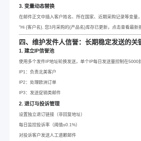
3. 变量动态替换
在邮件正文中插入客户姓名、所在国家、近期采购记录等变量
"Hi {客户名}, 您3月采购的{产品名}库存已更新，点击查看最新
四、维护发件人信誉：长期稳定发送的关
1. 建立IP信誉池
使用多个发件IP地址轮换发送，单个IP每日发送量控制在500
IP1：负责北美客户
IP2：处理欧洲订单
IP3：发送促销类邮件
2. 退订与投诉管理
设置独立退订链接（非回复地址）
每日监控投诉率（阈值≤0.1%）
对投诉客户发送人工道歉邮件