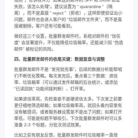
规则”，告诉收件方 “如果这封邮件的 SPF 和 DKIM 验证
失败，该怎么处理”。建议设置为 “ quarantine ”（隔
离），而不是直接 “ reject ”（拒收），这样即使验证出小
问题，邮件也会进入客户的 “垃圾邮件文件夹”，而不是直
接被删除，客户还有可能看到。
做好这三个设置，批量群发邮件时，系统对邮件的 “信任
度” 会显著提升，不仅能降低垃圾箱率，还能减少因 “伪造
邮件” 被标记的风险。
四、批量群发邮件的收尾关键：数据复盘与调整
批量群发邮件不是 “发完就完事”，后续的数据分析能帮咱
们不断优化策略。每次发完后，重点看三个数据：退信
率、垃圾箱率（可以通过发件邮箱的后台统计，或添加
“已读回执” 功能间接判断）、打开率。
如果退信率高，先检查是不是硬退信太多，下次发之前要
更仔细地筛选邮箱；如果垃圾箱率高，就回头看内容里有
没有敏感词，或者服务器设置是不是出了问题；如果打开
率低，可能是标题不够吸引，下次批量群发邮件时可以多
准备 2-3 个标题，分批次测试效果。
比如之前有朋友反馈，批量群发邮件时垃圾箱率一直很