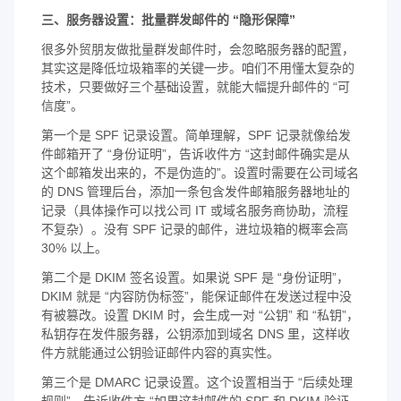
三、服务器设置：批量群发邮件的 “隐形保障”
很多外贸朋友做批量群发邮件时，会忽略服务器的配置，
其实这是降低垃圾箱率的关键一步。咱们不用懂太复杂的
技术，只要做好三个基础设置，就能大幅提升邮件的 “可
信度”。
第一个是 SPF 记录设置。简单理解，SPF 记录就像给发
件邮箱开了 “身份证明”，告诉收件方 “这封邮件确实是从
这个邮箱发出来的，不是伪造的”。设置时需要在公司域名
的 DNS 管理后台，添加一条包含发件邮箱服务器地址的
记录（具体操作可以找公司 IT 或域名服务商协助，流程
不复杂）。没有 SPF 记录的邮件，进垃圾箱的概率会高
30% 以上。
第二个是 DKIM 签名设置。如果说 SPF 是 “身份证明”，
DKIM 就是 “内容防伪标签”，能保证邮件在发送过程中没
有被篡改。设置 DKIM 时，会生成一对 “公钥” 和 “私钥”，
私钥存在发件服务器，公钥添加到域名 DNS 里，这样收
件方就能通过公钥验证邮件内容的真实性。
第三个是 DMARC 记录设置。这个设置相当于 “后续处理