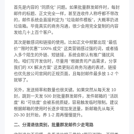
首先是内容的 “同质化” 问题。如果批量群发邮件时，每封
邮件的标题、正文完全一样，甚至连收件人称呼都不带改
的，邮件系统会直接判定为 “垃圾邮件模板”，大概率扔进
垃圾箱。毕竟真实的商务沟通，很少会用完全复制的内容
发给几十上百个客户。
其次是敏感词和链接的使用。比如正文中频繁出现 “最低
价”“限时优惠”“100% 成交” 这类营销感过强的词，或者插
入多个陌生的外链、短链接，系统会默认有推广骚扰风
险。咱们写开发信时，尽量用 “根据贵司产品需求，分享
我们的 XX 解决方案” 这类更贴近商务沟通的表述，链接
也优先放公司官网的正规页面，且每封邮件最多放 1-2 个
就够了。
另外，发送频率和数量也很关键。如果突然从每天发 10
封，跳到一天发 500 封批量群发邮件，发件邮箱的 “活跃
度” 和 “可信度” 会被系统质疑，容易触发临时限制。建议
根据邮箱的使用时长逐步增加发送量，新邮箱先从每天
20-30 封开始，养 1-2 周再慢慢提升。
二、分清退信类别，批量群发邮件少走弯路