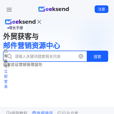
注册
增长手册
首
外贸获客与
页
立
WhatsApp
邮件营销资源中心
New
产
企业号
即
已
品
有
搜索
注
产
功
账
品
获客
验证
营销
管理
留存
能
册
号？
资
价
立
源
格
即
中
登
录
心
使用教程
外贸资讯
行业方案