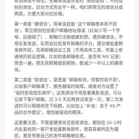
收到退信不用慌，先看退信提示里的 “原因说明”，不同类
别的退信，应对方式完全不一样。咱们把常见的退信分成
两类，方便大家对应处理。
第一类是 “硬退信”，简单说就是 “这个邮箱根本收不到
信”。常见原因包括客户邮箱地址错误（比如少写一个字
母、后缀错了）、邮箱已注销或被封禁。遇到硬退信，不
用反复发送，反而会拉低发件邮箱的评分。建议做批量群
发邮件前，先用邮箱验证工具（不用具体工具，市面上有
通用的验证逻辑，比如检查邮箱格式、是否有 MX 记录）
筛选一遍，把无效邮箱提前剔除，能减少一半以上的硬退
信。
第二类是 “软退信”，意思是 “邮箱有效，但暂时收不到”。
比如客户邮箱满了、服务器临时故障，或者对方设置了
“临时拒收陌生邮件”。这类退信不用急着重新发送，可以
记录下客户邮箱，过 3-5 天后再尝试发送一次，第二次发
送时可以稍微修改下标题，比如加上 “补充：关于 XX 产
品的合作建议”，增加被接收的概率。
这里要注意，不管是硬退信还是软退信，都别在 24 小时
内反复给同一客户发批量群发邮件，很容易被判定为骚
扰，甚至导致自己的发件邮箱被拉黑。