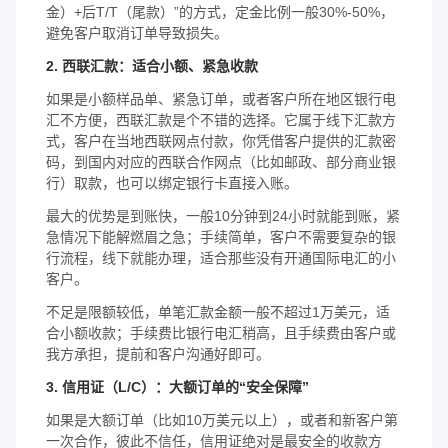
金）+后T/T（尾款）”的方式，定金比例一般30%-50%，
避免客户取消订单导致损失。
2. 西联汇款：适合小额、紧急收款
如果是小额样品单、紧急订单，或者客户所在地区银行电
汇不方便，西联汇款是个不错的选择。它属于线下汇款方
式，客户在当地西联网点付款，你凭借客户提供的汇款密
码，到国内对应的西联合作网点（比如邮政、部分商业银
行）取款，也可以绑定银行卡直接入账。
最大的优势是到账快，一般10分钟到24小时就能到账，紧
急情况下能解燃眉之急；手续简单，客户不需要复杂的银
行流程，线下就能办理，适合那些没有开通国际电汇的小
客户。
不足是限额较低，单笔汇款金额一般不超过1万美元，适
合小额收款；手续费比银行电汇稍高，且手续费由客户或
我方承担，提前和客户沟通好即可。
3. 信用证（L/C）：大额订单的“安全保障”
如果是大额订单（比如10万美元以上），或者和新客户第
一次合作，彼此不信任，信用证绝对是最安全的收款方