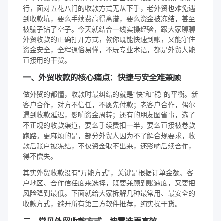
行，面对五花八门的收款方式无从下手，老外贸也难免遇
到收款坑，要么手续费高得离谱，要么资金被冻结，甚至
被骗子钻了空子。今天就结合一线实操经验，跟大家聊聊
外贸收款的正确打开方式，教你既能快速到账，又能守住
资金安全，全程通俗易懂，不玩专业术语，都是外贸人能
直接用的干货。
一、外贸收款的核心痛点：快捷与安全难兼顾
做外贸的都懂，收款时最纠结的就是“快”和“稳”的平衡。新
客户合作，对方不信任，不愿先付款；老客户合作，偶尔
遇到收款延迟，影响资金周转；还有的朋友图省事，选了
不正规的收款渠道，要么手续费扣一半，要么直接被卷款
跑路。更麻烦的是，部分外贸人因为不了解合规要求，收
款后账户被冻结，不仅资金取不出来，还影响后续合作，
得不偿失。
其实外贸收款没有“万能方式”，关键是根据订单金额、客
户地区、合作信任度来选择，既要兼顾到账速度，又要把
风险降到最低。下面就给大家拆解几种最常用、最安全的
收款方式，避开所有第三方软件推荐，纯实操干货。
二、常见外贸收款方式，按需选更高效