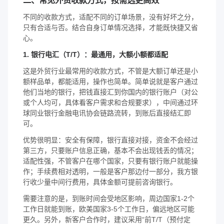
不同的收款方式，适配不同的订单场景，没有好坏之分，
只有合适与否。结合自身订单情况选择，才能既快捷又省
心。
1. 银行电汇（T/T）：最通用，大额小额都适配
这是外贸行业最常用的收款方式，不管是大额订单还是小
额样品单，都能适用，操作也简单。简单说就是客户通过
他们当地的银行，把钱直接汇到你国内的银行账户（对公
或个人均可，具体看客户需求和合规要求），中间通过环
球同业银行金融电讯协会链路流转，到账后直接结汇即
可。
优势很明显：安全有保障，银行直接对接，资金不会经过
第三方，只要账户信息正确，基本不会出现钱丢的情况；
适配性强，不管客户在哪个国家，只要有银行账户就能操
作；手续费相对透明，一般是客户那边付一部分，我方银
行收少量中间行费用，具体金额可提前咨询银行。
需要注意的是，到账时间会受地区影响，周边国家1-2个
工作日就能到账，欧美国家3-5个工作日，偏远地区可能
更久。另外，新客户合作时，建议采用“前T/T（预付定