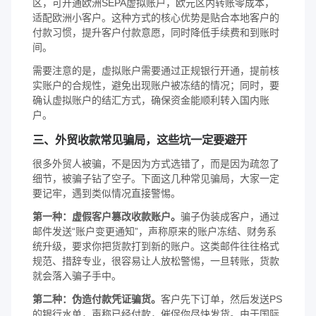
区，可开通欧洲SEPA虚拟账户，欧元区内转账零成本，
适配欧洲小客户。这种方式的核心优势是贴合本地客户的
付款习惯，提升客户付款意愿，同时降低手续费和到账时
间。
需要注意的是，虚拟账户需要通过正规银行开通，提前核
实账户的合规性，避免出现账户被冻结的情况；同时，要
确认虚拟账户的结汇方式，确保资金能顺利转入国内账
户。
三、外贸收款常见骗局，这些坑一定要避开
很多外贸人被骗，不是因为方式选错了，而是因为疏忽了
细节，被骗子钻了空子。下面这几种常见骗局，大家一定
要记牢，遇到类似情况直接警惕。
第一种：虚假客户篡改收款账户。
骗子伪装成客户，通过
邮件发送“账户变更通知”，声称原来的账户冻结、财务系
统升级，要求你把货款打到新的账户。这类邮件往往格式
规范、措辞专业，很容易让人放松警惕，一旦转账，货款
就会落入骗子手中。
第二种：伪造付款凭证骗货。
客户先下订单，然后发送PS
的银行水单，声称已经付款，催促你尽快发货。由于国际