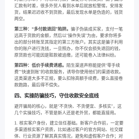
汇款有时差，很多外贸人看到水单后就放松警惕，安排发
货，结果迟迟收不到货款，最后发现水单是伪造的，钱货
两空。
第三种：“多付款退回”陷阱。
骗子伪装成买家，支付一笔
远高于货款的金额，然后以“操作失误”为由，要求你将多
出的部分转账至其指定的第三方账户。其实这是骗子利用
你的账户进行洗钱，一旦照办，你不仅会损失退回的钱，
原货款也可能因是赃款被追缴，还可能卷入法律纠纷。
第四种：低价手续费诱惑。
陌生渠道声称能提供“零手续
费”“快速到账”的收款服务，诱导你使用他们的渠道收款。
这类渠道大多不正规，要么扣除高额手续费，要么直接卷
款跑路，最后得不偿失。
四、实操防骗技巧，守住收款安全底线
避开骗局的核心，就是“不贪快、不贪便宜、多核实”，这
几个实操技巧，不管是新人还是老外贸，都能直接用。
1. 核实客户身份，建立信任基础。新客户合作前，一定要
多渠道核实客户资质，比如通过客户的官方网站、社交媒
体、行业资源了解其真实情况，避免和虚假客户合作；对