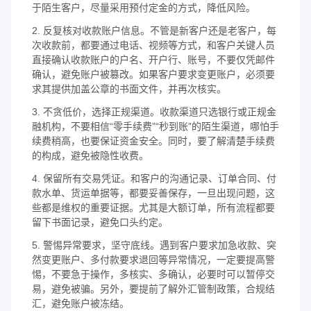
于陌生客户，尽量采用预付定金的方式，降低风险。
2. 反复核对收款账户信息。不管是新客户还是老客户，每
次收款前，都要通过电话、视频等方式，和客户关键人员
直接确认收款账户的户名、开户行、账号，不要仅凭邮件
确认，避免账户被篡改。如果客户要求变更账户，必须要
求其提供加盖公章的书面文件，并再次核实。
3. 不贪低价，选择正规渠道。收款渠道只选银行或正规金
融机构，不要相信“零手续费”“秒到账”的陌生渠道，哪怕手
续费稍高，也要保证资金安全。同时，要了解清楚手续费
的构成，避免被隐性收费。
4. 保留所有交易凭证。和客户的沟通记录、订单合同、付
款水单、货运单据等，都要妥善保存，一旦出现问题，这
些都是维权的重要证据。尤其是大额订单，所有流程都要
留下书面记录，避免口头约定。
5. 警惕异常要求，坚守底线。遇到客户要求加急收款、突
然变更账户、多付款要求退回等异常情况，一定要提高警
惕，不要急于操作，多核实、多确认，必要时可以暂停交
易，避免被骗。另外，要提前了解外汇管制政策，合规结
汇，避免账户被冻结。