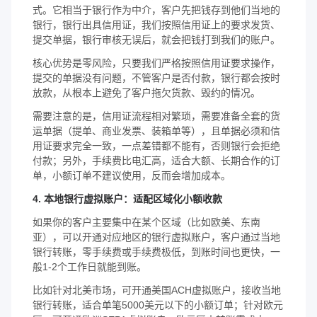
式。它相当于银行作为中介，客户先把钱存到他们当地的
银行，银行出具信用证，我们按照信用证上的要求发货、
提交单据，银行审核无误后，就会把钱打到我们的账户。
核心优势是零风险，只要我们严格按照信用证要求操作，
提交的单据没有问题，不管客户是否付款，银行都会按时
放款，从根本上避免了客户拖欠货款、毁约的情况。
需要注意的是，信用证流程相对繁琐，需要准备全套的货
运单据（提单、商业发票、装箱单等），且单据必须和信
用证要求完全一致，一点差错都不能有，否则银行会拒绝
付款；另外，手续费比电汇高，适合大额、长期合作的订
单，小额订单不建议使用，反而会增加成本。
4. 本地银行虚拟账户：适配区域化小额收款
如果你的客户主要集中在某个区域（比如欧美、东南
亚），可以开通对应地区的银行虚拟账户，客户通过当地
银行转账，零手续费或手续费极低，到账时间也更快，一
般1-2个工作日就能到账。
比如针对北美市场，可开通美国ACH虚拟账户，接收当地
银行转账，适合单笔5000美元以下的小额订单；针对欧元