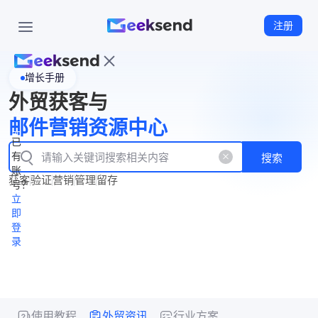
注册
增长手册
首
外贸获客与
页
立
WhatsApp
邮件营销资源中心
New
产
企业号
即
已
品
有
搜索
注
产
功
账
品
获客
验证
营销
管理
留存
能
册
号？
资
价
立
源
格
即
中
登
录
心
使用教程
外贸资讯
行业方案