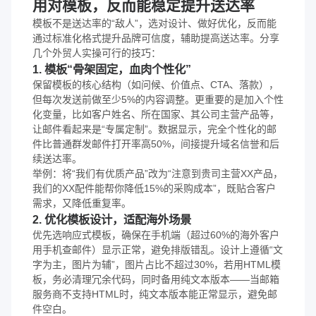
用对模板，反而能稳定提升送达率
模板不是送达率的“敌人”，选对设计、做好优化，反而能
通过标准化格式提升品牌可信度，辅助提高送达率。分享
几个外贸人实操可行的技巧：
1. 模板“骨架固定，血肉个性化”
保留模板的核心结构（如问候、价值点、CTA、落款），
但每次发送前做至少5%的内容调整。更重要的是加入个性
化变量，比如客户姓名、所在国家、其公司主营产品等，
让邮件看起来是“专属定制”。数据显示，完全个性化的邮
件比普通群发邮件打开率高50%，间接提升域名信誉和后
续送达率。
举例：将“我们有优质产品”改为“注意到贵司主营XX产品，
我们的XX配件能帮你降低15%的采购成本”，既贴合客户
需求，又降低重复率。
2. 优化模板设计，适配海外场景
优先选响应式模板，确保在手机端（超过60%的海外客户
用手机查邮件）显示正常，避免排版错乱。设计上遵循“文
字为主，图片为辅”，图片占比不超过30%，若用HTML模
板，务必清理冗余代码，同时备用纯文本版本——当邮箱
服务商不支持HTML时，纯文本版本能正常显示，避免邮
件空白。