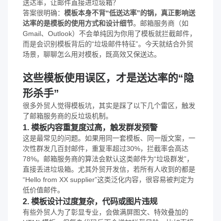
送达率，让邮件直接进垃圾箱？
答案很明确：
模板本身不背“低送达率”的锅，真正影响送
达率的是模板的使用方式和设计细节
。邮箱服务商（如
Gmail、Outlook）不会单纯因为你用了模板就拦截邮件，
而是会识别模板背后的“垃圾邮件特征”。今天就结合外贸
场景，聊聊怎么用对模板，既高效又保送达。
这些模板使用误区，才是送达率的“隐
形杀手”
很多外贸人觉得模板坑，其实是踩了以下几个雷区，触发
了邮箱服务商的反垃圾机制。
1. 模板内容重复度过高，触发群发预警
这是最常见的问题。如果用同一套模板、同一版文案，一
次性群发几百封邮件，重复率超过30%，拦截率会高达
78%。邮箱服务商的算法会默认这类邮件为“垃圾群发”，
直接丢进垃圾箱。尤其外贸开发信，若所有人收到的都是
“Hello from XX supplier”这类泛化内容，很容易被判定为
低价值邮件。
2. 模板设计过度复杂，代码或图片违规
有些外贸人为了彰显专业，会做满屏图文、特效叠加的