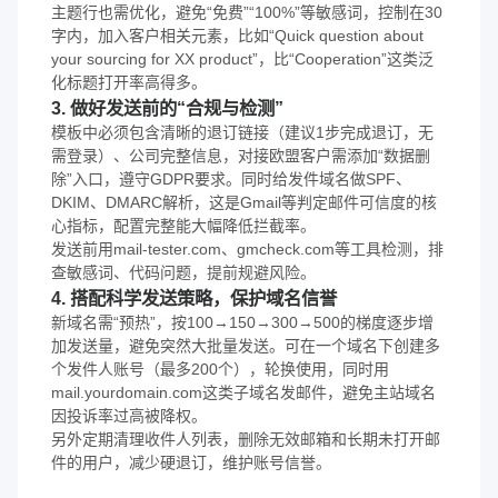
主题行也需优化，避免“免费”“100%”等敏感词，控制在30
字内，加入客户相关元素，比如“Quick question about
your sourcing for XX product”，比“Cooperation”这类泛
化标题打开率高得多。
3. 做好发送前的“合规与检测”
模板中必须包含清晰的退订链接（建议1步完成退订，无
需登录）、公司完整信息，对接欧盟客户需添加“数据删
除”入口，遵守GDPR要求。同时给发件域名做SPF、
DKIM、DMARC解析，这是Gmail等判定邮件可信度的核
心指标，配置完整能大幅降低拦截率。
发送前用mail-tester.com、gmcheck.com等工具检测，排
查敏感词、代码问题，提前规避风险。
4. 搭配科学发送策略，保护域名信誉
新域名需“预热”，按100→150→300→500的梯度逐步增
加发送量，避免突然大批量发送。可在一个域名下创建多
个发件人账号（最多200个），轮换使用，同时用
mail.yourdomain.com这类子域名发邮件，避免主站域名
因投诉率过高被降权。
另外定期清理收件人列表，删除无效邮箱和长期未打开邮
件的用户，减少硬退订，维护账号信誉。