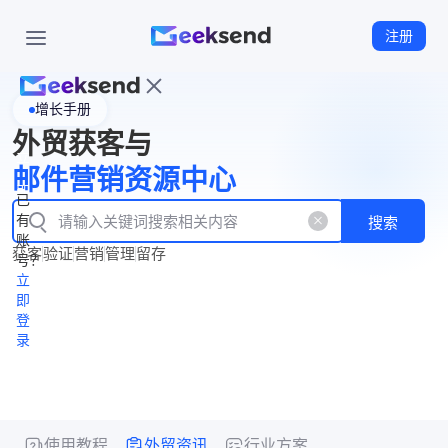
注册
增长手册
首
外贸获客与
页
立
WhatsApp
邮件营销资源中心
New
产
企业号
即
已
品
有
搜索
注
产
功
账
品
获客
验证
营销
管理
留存
能
册
号？
资
价
立
源
格
即
中
登
录
心
使用教程
外贸资讯
行业方案