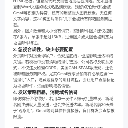
HTML模板，但复杂代码反而会增加拦截风险。比如直接
复制Word文档的格式粘贴到模板，残留的冗余代码会被
Gmail等识别为异常；还有的用整张大图做模板，无任何
文字内容，这种“纯图片邮件”几乎会被所有邮箱服务商拦
截。
另外，图片数量和大小也有讲究，整封邮件图片建议控制
在8张内，单张不超过15KB，过量图片或大图会被判定为
垃圾邮件特征。
3. 忽视合规性，缺少必要配置
外贸邮件对接全球客户，合规是底线，也是影响送达率的
关键。若模板中没有清晰的退订链接、公司名称及联系方
式，不仅违反欧盟GDPR、美国CAN-SPAM等法规，还会
被邮箱服务商降权。尤其Gmail要求营销邮件必须包含“一
键退订”入口，隐藏或复杂的退订流程，会让用户直接标记
为垃圾邮件，进而影响域名信誉。
4. 发送策略粗暴，消耗域名信誉
即便模板优化得好，若用单一发件人账号批量群发、新域
名刚注册就大量发送，也会拉低送达率。新域名前30天处
于“观察期”，Gmail等对其信任度极低，盲目群发会直接被
限流。