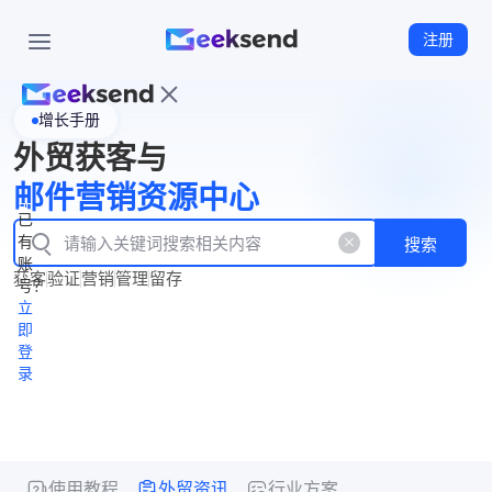
注册
增长手册
首
外贸获客与
页
立
WhatsApp
邮件营销资源中心
New
产
企业号
即
已
品
有
搜索
注
产
功
账
品
获客
验证
营销
管理
留存
能
册
号？
资
价
立
源
格
即
中
登
录
心
使用教程
外贸资讯
行业方案