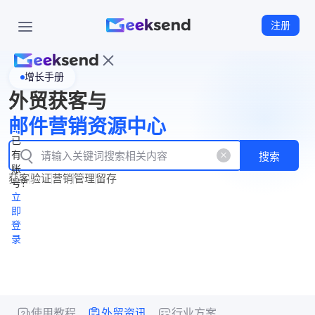
注册
增长手册
首
外贸获客与
页
立
WhatsApp
邮件营销资源中心
New
产
企业号
即
已
品
有
搜索
注
产
功
账
品
获客
验证
营销
管理
留存
能
册
号？
资
价
立
源
格
即
中
登
录
心
使用教程
外贸资讯
行业方案