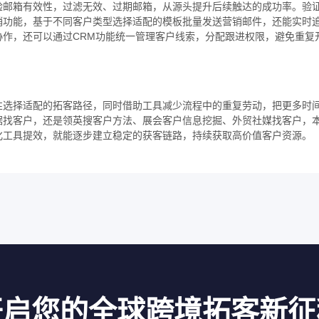
验邮箱有效性，过滤无效、过期邮箱，从源头提升后续触达的成功率。验
销功能，基于不同客户类型选择适配的模板批量发送营销邮件，还能实时
作，还可以通过CRM功能统一管理客户线索，分配跟进权限，避免重复
性选择适配的拓客路径，同时借助工具减少流程中的重复劳动，把更多时
据找客户，还是领英搜客户方法、展会客户信息挖掘、外贸社媒找客户，
化工具提效，就能逐步建立稳定的获客链路，持续获取高价值客户资源。
开启您的全球跨境拓客新征