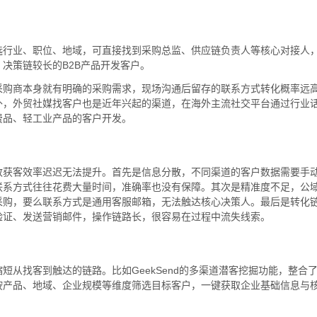
选行业、职位、地域，可直接找到采购总监、供应链负责人等核心对接人
决策链较长的B2B产品开发客户。
采购商本身就有明确的采购需求，现场沟通后留存的联系方式转化概率远
外，外贸社媒找客户也是近年兴起的渠道，在海外主流社交平台通过行业
费品、轻工业产品的客户开发。
致获客效率迟迟无法提升。首先是信息分散，不同渠道的客户数据需要手
联系方式往往花费大量时间，准确率也没有保障。其次是精准度不足，公
采购，要么联系方式是通用客服邮箱，无法触达核心决策人。最后是转化
验证、发送营销邮件，操作链路长，很容易在过程中流失线索。
从找客到触达的链路。比如GeekSend的多渠道潜客挖掘功能，整合
按产品、地域、企业规模等维度筛选目标客户，一键获取企业基础信息与