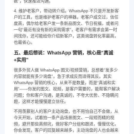
数”，快速推进沟通。
4. 维护老客户，带动转介绍。WhatsApp 不只是开发新客
户的工具，也是维护老客户的神器。老客户成交过，信任
度高，偶尔给老客户发一条新品图文、节日祝福，或者问
一句“最近有没有新的采购需求”，老客户有需求会第一时
间找你，还可能给你介绍新客户，这类询盘转化率最高，
也最省心。
五、最后想说：WhatsApp 营销，核心是“真诚
+实用”
很多外贸人做 WhatsApp 图文/视频营销，总想着“发多少
内容就能有多少询盘”，急于求成反而适得其反。其实
WhatsApp 营销的核心，从来不是数量，而是“真诚和实
用”——你发的图文、视频，是客户需要的，能帮客户解决
问题；你和客户沟通，是真诚的，不夸大优势、不隐瞒问
题，这样才能慢慢建立信任。
不用羡慕别人的客户主动询盘，也不用怕自己不会做，从
今天开始，试着拍一条产品场景图文、一段短而精的视
频，避开那些高频坑，做好客户分组和跟进，慢慢优化，
你会发现，客户的回复越来越多，主动询盘的人也会越来