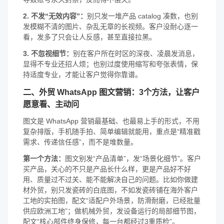
2. 不发“无效内容”：
别只发一堆产品 catalog 凑数，也别
发模糊不清的图片、杂乱无章的长视频。客户没耐心逐一
看，发多了只会让人反感，甚至直接拉黑。
3. 不忽视细节：
别在客户所在时区的深夜、凌晨发消息，
显得不专业还招人烦；也别过度使用缩写和夸张表情，保
持适度专业，才能让客户觉得你靠谱。
二、外贸 WhatsApp 图文营销：3个方法，让客户
愿意看、主动问
图文是 WhatsApp 营销最基础、也最易上手的形式，不用
复杂排版，手机随手拍、简单编辑就能用，重点是“精准戳
需求、传递信任感”，而不是堆数量。
第一个方法：
图文别发“产品清单”，发“场景化细节”。客户
买产品，关心的不只是产品长什么样，更是产品好不好
用、质量过不过关、能不能解决自己的问题。比如你做建
材外贸，别只发瓷砖的白底图，不如发瓷砖铺在海外客户
工地的实拍图，配文“适配户外场景，防滑耐磨，已经批量
供应欧洲工地”；做机械外贸，发设备运行的局部细节图，
配文“核心部件终身保修，每一台都经过3重质检”。