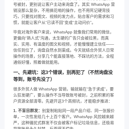
号被封，更别说让客户主动来询盘了。其实 WhatsApp 营
销没那么复杂，不用搞花哨的操作，也不用死记硬背技
巧，只要找对图文、视频的发力点，贴合客户的需求和习
惯，就能让客户从“已读不回”变成“主动问价”。
毕竟对海外客户来说，WhatsApp 就像我们常用的微信，
更偏向“熟人式”沟通，太生硬的广告只会被拉黑，而真
实、实用、有温度的图文和视频，才能慢慢建立信任——
信任到位了，询盘自然水到渠成。今天就结合外贸人日常
操作的场景，分享几个能直接落地、不踩坑的方法，全程
通俗好懂，照着做就能用。
一、先避坑：这3个错误，别再犯了（不然询盘没
等到，账号先没了）
很多外贸人做 WhatsApp 营销，输就输在“急于求成”，要
么狂发硬广，要么操作不当导致账号被封，之前积累的客
户资源全部清零。先避开这3个高频坑，才能稳步推进：
1. 不盲目群发：
别复制粘贴同一段产品介绍、同一张报价
单，一次性发给几十上百个客户。WhatsApp 风控越来越
严，这种骚扰式群发不仅会被客户标记垃圾信息，还极易
导致账号永久封禁，反而得不偿失。