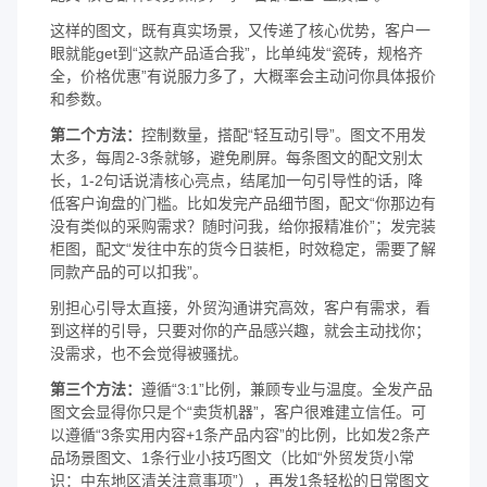
这样的图文，既有真实场景，又传递了核心优势，客户一
眼就能get到“这款产品适合我”，比单纯发“瓷砖，规格齐
全，价格优惠”有说服力多了，大概率会主动问你具体报价
和参数。
第二个方法：
控制数量，搭配“轻互动引导”。图文不用发
太多，每周2-3条就够，避免刷屏。每条图文的配文别太
长，1-2句话说清核心亮点，结尾加一句引导性的话，降
低客户询盘的门槛。比如发完产品细节图，配文“你那边有
没有类似的采购需求？随时问我，给你报精准价”；发完装
柜图，配文“发往中东的货今日装柜，时效稳定，需要了解
同款产品的可以扣我”。
别担心引导太直接，外贸沟通讲究高效，客户有需求，看
到这样的引导，只要对你的产品感兴趣，就会主动找你；
没需求，也不会觉得被骚扰。
第三个方法：
遵循“3:1”比例，兼顾专业与温度。全发产品
图文会显得你只是个“卖货机器”，客户很难建立信任。可
以遵循“3条实用内容+1条产品内容”的比例，比如发2条产
品场景图文、1条行业小技巧图文（比如“外贸发货小常
识：中东地区清关注意事项”），再发1条轻松的日常图文