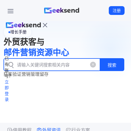
注册
增长手册
首
外贸获客与
页
立
WhatsApp
邮件营销资源中心
New
产
企业号
即
已
品
有
搜索
注
产
功
账
品
获客
验证
营销
管理
留存
能
册
号？
资
价
立
源
格
即
中
登
录
心
使用教程
外贸资讯
行业方案