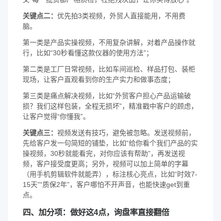
关键点二：
优先拍3类视频，外贸人直接能用，不用费
脑。
第一类是产品实操视频，不用复杂讲解，对着产品操作就
行，比如“30秒看懂这款仪器的使用方法”；
第二类是工厂日常视频，比如车间巡检、样品打包、装柜
现场，让客户直观看到你的生产实力和做事态度；
第三类是痛点解决视频，比如“外贸客户担心产品运输破
损？我们这样包装，全程无损坏”，精准戳中客户的顾虑，
让客户觉得“你懂我”。
关键点三：
视频发送有技巧，避免被忽略。发送视频前，
先给客户发一句简短的铺垫，比如“给你看个我们产品的实
操视频，30秒就能看完，对你应该有帮助”，再发送视
频，客户接受度更高；另外，视频可以加上简单的字幕
（用手机剪辑软件就能弄），标注核心亮点，比如“时效7-
15天”“质保2年”，客户哪怕不开声音，也能快速get到重
点。
四、加分项：做好这4点，询盘率直接翻倍