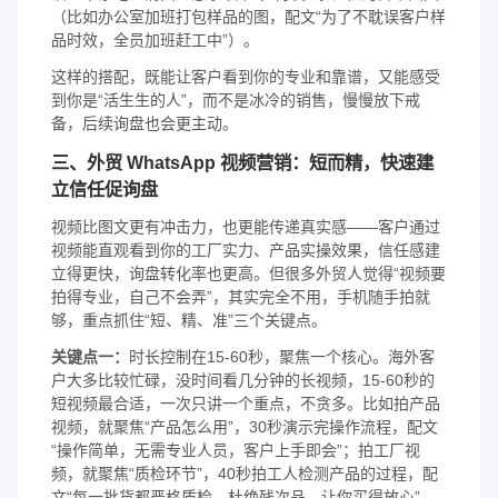
（比如办公室加班打包样品的图，配文“为了不耽误客户样
品时效，全员加班赶工中”）。
这样的搭配，既能让客户看到你的专业和靠谱，又能感受
到你是“活生生的人”，而不是冰冷的销售，慢慢放下戒
备，后续询盘也会更主动。
三、外贸 WhatsApp 视频营销：短而精，快速建
立信任促询盘
视频比图文更有冲击力，也更能传递真实感——客户通过
视频能直观看到你的工厂实力、产品实操效果，信任感建
立得更快，询盘转化率也更高。但很多外贸人觉得“视频要
拍得专业，自己不会弄”，其实完全不用，手机随手拍就
够，重点抓住“短、精、准”三个关键点。
关键点一：
时长控制在15-60秒，聚焦一个核心。海外客
户大多比较忙碌，没时间看几分钟的长视频，15-60秒的
短视频最合适，一次只讲一个重点，不贪多。比如拍产品
视频，就聚焦“产品怎么用”，30秒演示完操作流程，配文
“操作简单，无需专业人员，客户上手即会”；拍工厂视
频，就聚焦“质检环节”，40秒拍工人检测产品的过程，配
文“每一批货都严格质检，杜绝残次品，让你买得放心”。