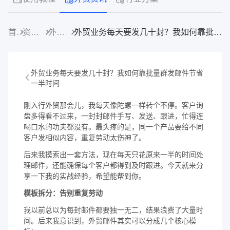
首页
资源中心
外贸资讯
外贸业务每天要发几十封？我如何靠批量群发邮件节省一半时间
外贸业务每天要发几十封？我如何靠批量群发邮件节省
一半时间
刚入行外贸那会儿，我每天像陀螺一样转个不停。客户询
盘多得看不过来，一封封邮件手写、发送、跟进，忙得连
喝口水的功夫都没有。最头疼的是，同一个产品要给不同
客户发相似内容，重复劳动太伤神了。
后来我摸索出一套方法，现在每天只花原来一半的时间处
理邮件，还能确保每个客户都得到及时跟进。今天就来分
享一下我的实战经验，希望能帮到你。
模板拆分：告别重复劳动
我以前总以为每封邮件都要独一无二，结果浪费了大量时
间。后来我意识到，外贸邮件其实可以分成几个核心模