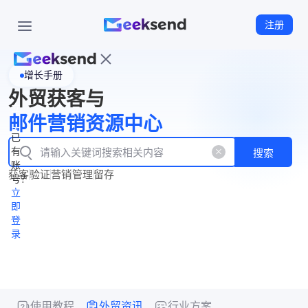
注册
增长手册
首
外贸获客与
页
立
WhatsApp
邮件营销资源中心
New
产
企业号
即
已
品
有
搜索
注
产
功
账
品
获客
验证
营销
管理
留存
能
册
号？
资
价
立
源
格
即
中
登
录
心
使用教程
外贸资讯
行业方案