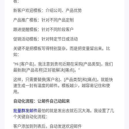
板：
新客户欢迎模板：介绍公司、产品优势
产品推广模板：针对不同产品定制
跟进提醒模板：针对不同阶段客户
促销活动模板：针对特定节日或活动
关键不是把模板写得特别复杂，而是把变量留出来。比
如：
"Hi [客户名]，我注意到贵司近期在采购[产品类型]，我们
最新款[产品名称]正好能解决[痛点]。"
这样，只需要替换[客户名]、[产品类型]和[痛点]，就能快
速生成一封有温度的邮件。模板越少，越容易记住和使
用。
自动化流程：让邮件自己动起来
批量群发邮件
最怕的就是发出去就石沉大海。我设置了几
个关键自动化流程：
客户添加到列表后，自动发送欢迎邮件