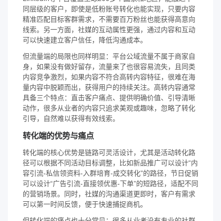
同层级的客户，即使是低粉账号转化也能实现，只要内容
精准匹配目标客群需求，不需要百万粉丝也能获得高意向
线索。另一方面，社媒的互动属性更强，通过内容和互动
可以快速建立客户信任，降低沟通成本。
但流量端的局限也同样明显：平台公域流量不属于商家自
身，如果没有做好留存，流量来了也很容易流失，且同类
内容竞争激烈，如果内容不符合高转内容特征，很难在海
量内容中脱颖而出，获得用户的持续关注。高转内容通常
具备三个特点：直击客户痛点、提供明确价值、引导清晰
动作，很多从业者的内容只追求美观或趣味，忽略了转化
引导，自然难以获得有效线索。
转化端的优势与痛点
转化端的核心优势是链路可灵活设计，尤其是活动转化路
径可以根据不同活动目标调整，比如新品推广可以设计“内
容引流-私信领资料-入群培育-成交转化”的路径，节日促销
可以设计“广告引流-直接领优惠-下单”的短路径，适配不同
的营销场景。同时，社媒的沟通渠道更即时，客户有需求
可以第一时间反馈，便于快速捕捉商机。
但转化端的痛点也十分常见：很多从业者没有专业的社群