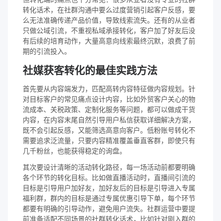
转化话术，在社群沟通中要么过度营销引起客户反感，要
么无法准确传递产品价值，导致线索流失。还有的从业者
只做公域引流，不重视私域承接转化，客户加了好友后没
有后续的培育动作，大量高意向线索最终沉默，浪费了前
期的引流投入。
社媒获客转化的最佳实践方法
首先要从内容端发力，匹配高转内容特征做内容规划。针
对目标客户的常见痛点设计内容，比如外贸客户关心的物
流成本、关税政策、定制化服务等问题，都可以做成干货
内容，在内容末尾自然引导用户私信获取详细解决方案，
既不会引起反感，又能筛选高意向客户。低粉账号转化不
需要追求泛流量，只要内容精准覆盖垂直客群，即使只有
几千粉丝，也能获得稳定的询盘。
其次要设计清晰的活动转化路径，每一场活动前都要明确
各个环节的转化目标。比如做直播活动时，直播间引流的
目标是引导用户加好友，加好友后的目标是引导进入专属
福利群，群内的目标是通过专属优惠引导下单，每个环节
都要有明确的引导动作，避免用户流失。社群运营中要提
前准备适配不同场景的社群转化话术，比如针对刚入群的