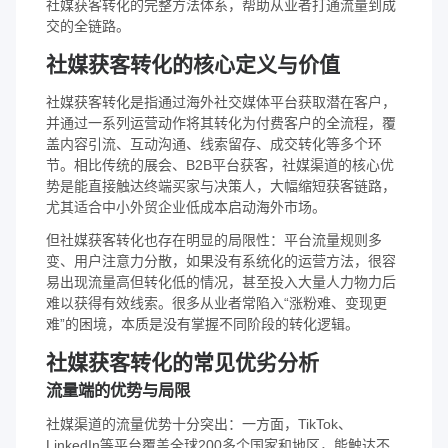
社媒获客转化的完整方法体系，帮助从业者打通流量到成
交的全链路。
社媒获客转化的核心定义与价值
社媒获客转化是指通过海外社交媒体平台获取潜在客户，
并通过一系列运营动作将其转化为付费客户的全流程，覆
盖内容引流、互动沟通、线索留存、成交转化等多个环
节。相比传统的展会、B2B平台获客，社媒渠道的核心优
势是能直接触达终端买家与决策人，大幅缩短获客链路，
尤其适合中小外贸企业低成本启动海外市场。
但社媒获客转化也存在明显的局限性：平台流量规则多
变、用户注意力分散，如果没有系统化的运营方法，很容
易出现流量高但转化低的情况，甚至投入大量人力物力后
难以获得有效线索。很多从业者常陷入“涨粉难、变现更
难”的困境，本质是没有掌握不同阶段的转化逻辑。
社媒获客转化的常见优劣分析
流量端的优势与局限
社媒渠道的流量优势十分突出：一方面，TikTok、
LinkedIn等平台覆盖全球200多个国家和地区，能触达不