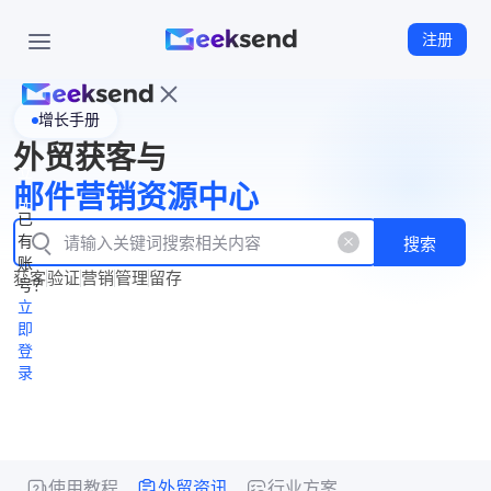
注册
增长手册
首
外贸获客与
页
立
WhatsApp
邮件营销资源中心
New
产
企业号
即
已
品
有
搜索
注
产
功
账
品
获客
验证
营销
管理
留存
能
册
号？
资
价
立
源
格
即
中
登
录
心
使用教程
外贸资讯
行业方案