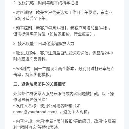
2. 发送策略：时间与频率的科学把控
• 时区适配：欧美客户优先选择工作日上午发送，东南亚
市场可延后至下午。
• 频率控制：新客户每月1-2封，老客户可增加至3-4封，
但需提供明确价值（如独家报价、行业报告）。
3. 技术赋能：自动化流程解放人力
• 触发式邮件：客户注册后自动发送欢迎信，询盘后24小
时内跟进产品资料。
• A/B测试：同一主题设计两个版本，分别测试打开率与点
击率，持续优化模板。
三、避免垃圾邮件的关键细节
外贸邮件群发常因服务器限制或内容问题被拦截。以下操
作可显著降低风险：
• 发件人名称：使用公司域名邮箱（如
name@yourbrand.com），避免个人昵称。
• 内容合规：禁用“免费”“限时折扣”等敏感词，改用“专属福
利”“限时咨询”等替代表述。