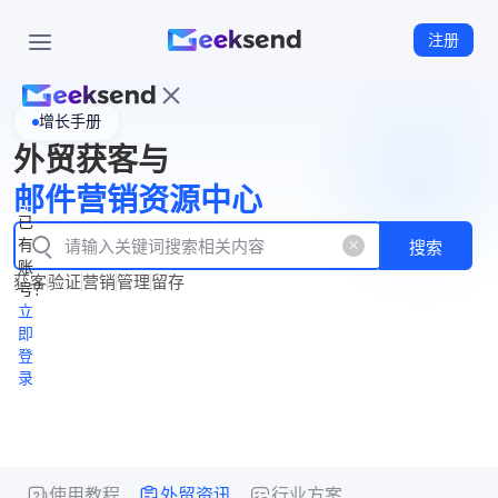
注册
增长手册
首
外贸获客与
页
立
WhatsApp
邮件营销资源中心
New
产
企业号
即
已
品
有
搜索
注
产
功
账
品
获客
验证
营销
管理
留存
能
册
号？
资
价
立
源
格
即
中
登
录
心
使用教程
外贸资讯
行业方案