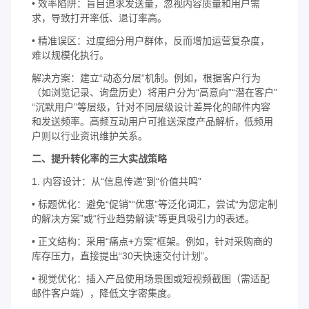
• 效率陷阱：盲目追求发送量，忽视内容质量和用户需
求，导致打开率低、退订率高。
• 精准误区：过度细分用户群体，反而增加运营复杂度，
难以规模化执行。
解决方案：建立“动态分层”机制。例如，根据客户行为
（如浏览记录、询盘历史）将用户分为“高意向”“潜在客户”
“沉默用户”等层级，针对不同层级设计差异化的邮件内容
和发送频率。高频互动用户可推送深度产品解析，低频用
户则以行业资讯维护关系。
二、提升转化率的三大实战策略
1. 内容设计：从“信息传递”到“价值共鸣”
• 标题优化：避免“促销”“优惠”等泛化词汇，尝试“为您定制
的解决方案”或“行业趋势解读”等更具吸引力的表述。
• 正文结构：采用“痛点+方案”框架。例如，针对采购商的
库存压力，直接提出“30天快速交付计划”。
• 视觉优化：插入产品使用场景图或短视频截图（需适配
邮件客户端），降低文字密集度。