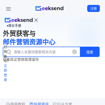
注册
增长手册
首
外贸获客与
页
立
WhatsApp
邮件营销资源中心
New
产
企业号
即
已
品
有
搜索
注
产
功
账
品
获客
验证
营销
管理
留存
能
册
号？
资
价
立
源
格
即
中
登
录
心
使用教程
外贸资讯
行业方案